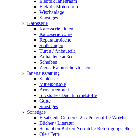
Elektrik Innenraum
Elektrik Motorraum
Wischanlage
Sonstiges
Karosserie
Karosserie hinten
Karosserie vorne
Reparaturbleche
Stoßstangen
Türen / Anbauteile
Anbauteile außen
Scheiben
Zier- / Rammschutzleisten
Innenausstattung
Schlösser
Mittelkonsole
Armaturenbrett
Sitzstoffe / Dachhimmelstoffe
Gurte
Sonstiges
Sonstiges
Ersatzteile Citroen C25 / Peugeot J5/ WoMo
Bücher / Literatur
Schrauben Bolzen Normteile Befestigungsteile
Öle / Fette