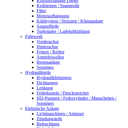
Kraftstoffanlage Diesel
Keilriemen / Spannrolle
Filter
Motoraufhängung
Kühlsystem / Heizung / Klimaanlage
Auspuffteile
Turbolader / Ladeluftkühlung
Fahrwerk
Vorderachse
Hinterachse
Felgen / Reifen
Antriebswellen
Bremsanlage
Sonstiges
Hydraulikteile
Hydraulikleitungen
Dichtungen
Lenkung
Federkugeln / Druckspeicher
HD-Pumpen / Federzylinder / Manschetten /
Sonstiges
Elektrische Anlage
Lichtmaschinen / Anlasser
Zündungsteile
Beleuchtung