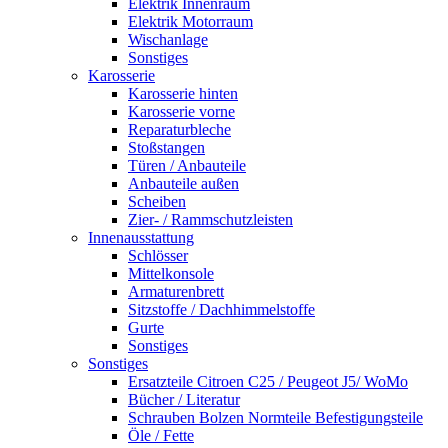
Elektrik Innenraum
Elektrik Motorraum
Wischanlage
Sonstiges
Karosserie
Karosserie hinten
Karosserie vorne
Reparaturbleche
Stoßstangen
Türen / Anbauteile
Anbauteile außen
Scheiben
Zier- / Rammschutzleisten
Innenausstattung
Schlösser
Mittelkonsole
Armaturenbrett
Sitzstoffe / Dachhimmelstoffe
Gurte
Sonstiges
Sonstiges
Ersatzteile Citroen C25 / Peugeot J5/ WoMo
Bücher / Literatur
Schrauben Bolzen Normteile Befestigungsteile
Öle / Fette