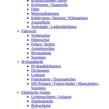
Kraftstoffanlage Diesel
Keilriemen / Spannrolle
Filter
Motoraufhängung
Kühlsystem / Heizung / Klimaanlage
Auspuffteile
Turbolader / Ladeluftkühlung
Fahrwerk
Vorderachse
Hinterachse
Felgen / Reifen
Antriebswellen
Bremsanlage
Sonstiges
Hydraulikteile
Hydraulikleitungen
Dichtungen
Lenkung
Federkugeln / Druckspeicher
HD-Pumpen / Federzylinder / Manschetten /
Sonstiges
Elektrische Anlage
Lichtmaschinen / Anlasser
Zündungsteile
Beleuchtung