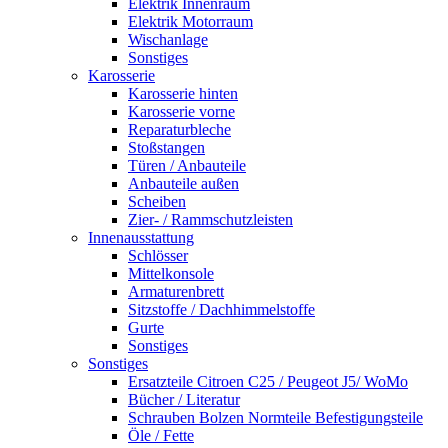
Elektrik Innenraum
Elektrik Motorraum
Wischanlage
Sonstiges
Karosserie
Karosserie hinten
Karosserie vorne
Reparaturbleche
Stoßstangen
Türen / Anbauteile
Anbauteile außen
Scheiben
Zier- / Rammschutzleisten
Innenausstattung
Schlösser
Mittelkonsole
Armaturenbrett
Sitzstoffe / Dachhimmelstoffe
Gurte
Sonstiges
Sonstiges
Ersatzteile Citroen C25 / Peugeot J5/ WoMo
Bücher / Literatur
Schrauben Bolzen Normteile Befestigungsteile
Öle / Fette