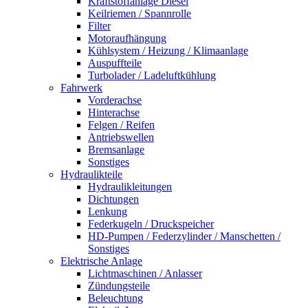
Kraftstoffanlage Diesel
Keilriemen / Spannrolle
Filter
Motoraufhängung
Kühlsystem / Heizung / Klimaanlage
Auspuffteile
Turbolader / Ladeluftkühlung
Fahrwerk
Vorderachse
Hinterachse
Felgen / Reifen
Antriebswellen
Bremsanlage
Sonstiges
Hydraulikteile
Hydraulikleitungen
Dichtungen
Lenkung
Federkugeln / Druckspeicher
HD-Pumpen / Federzylinder / Manschetten /
Sonstiges
Elektrische Anlage
Lichtmaschinen / Anlasser
Zündungsteile
Beleuchtung