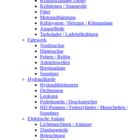
Kraftstoffanlage Diesel
Keilriemen / Spannrolle
Filter
Motoraufhängung
Kühlsystem / Heizung / Klimaanlage
Auspuffteile
Turbolader / Ladeluftkühlung
Fahrwerk
Vorderachse
Hinterachse
Felgen / Reifen
Antriebswellen
Bremsanlage
Sonstiges
Hydraulikteile
Hydraulikleitungen
Dichtungen
Lenkung
Federkugeln / Druckspeicher
HD-Pumpen / Federzylinder / Manschetten /
Sonstiges
Elektrische Anlage
Lichtmaschinen / Anlasser
Zündungsteile
Beleuchtung