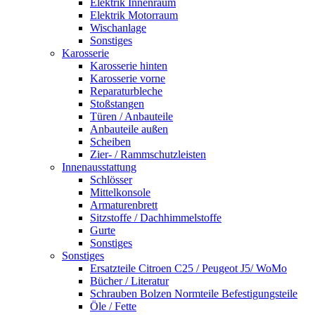
Elektrik Innenraum
Elektrik Motorraum
Wischanlage
Sonstiges
Karosserie
Karosserie hinten
Karosserie vorne
Reparaturbleche
Stoßstangen
Türen / Anbauteile
Anbauteile außen
Scheiben
Zier- / Rammschutzleisten
Innenausstattung
Schlösser
Mittelkonsole
Armaturenbrett
Sitzstoffe / Dachhimmelstoffe
Gurte
Sonstiges
Sonstiges
Ersatzteile Citroen C25 / Peugeot J5/ WoMo
Bücher / Literatur
Schrauben Bolzen Normteile Befestigungsteile
Öle / Fette