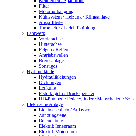
Keilriemen / Spannrolle
Filter
Motoraufhängung
Kühlsystem / Heizung / Klimaanlage
Auspuffteile
Turbolader / Ladeluftkühlung
Fahrwerk
Vorderachse
Hinterachse
Felgen / Reifen
Antriebswellen
Bremsanlage
Sonstiges
Hydraulikteile
Hydraulikleitungen
Dichtungen
Lenkung
Federkugeln / Druckspeicher
HD-Pumpen / Federzylinder / Manschetten / Sonst
Elektrische Anlage
Lichtmaschinen / Anlasser
Zündungsteile
Beleuchtung
Elektrik Innenraum
Elektrik Motorraum