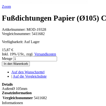
Zoom
Fußdichtungen Papier (Ø105) CX
Artikelnummer:
MOD-19328
Vergleichsnummer:
5411682
Verfügbarkeit:
Auf Lager
15,87 €
Inkl. 19% USt.
,
zzgl.
Versandkosten
Menge
In den Warenkorb
Auf den Wunschzettel
|
Auf die Vergleichsliste
Details
AußenØ 105mm
Zusatzinformation
Vergleichsnummer
5411682
Informationen