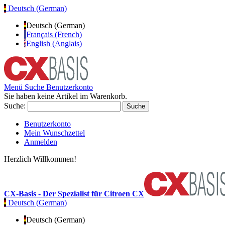
Deutsch (German)
Deutsch (German)
Français (French)
English (Anglais)
Menü
Suche
Benutzerkonto
Sie haben keine Artikel im Warenkorb.
Suche:
Suche
Benutzerkonto
Mein Wunschzettel
Anmelden
Herzlich Willkommen!
CX-Basis - Der Spezialist für Citroen CX
Deutsch (German)
Deutsch (German)