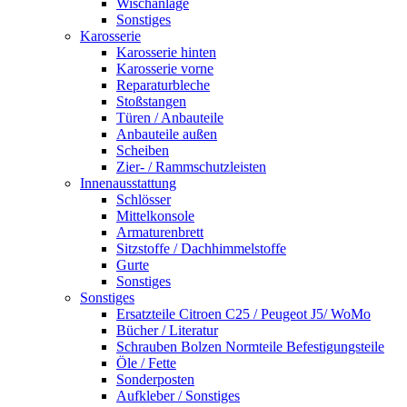
Wischanlage
Sonstiges
Karosserie
Karosserie hinten
Karosserie vorne
Reparaturbleche
Stoßstangen
Türen / Anbauteile
Anbauteile außen
Scheiben
Zier- / Rammschutzleisten
Innenausstattung
Schlösser
Mittelkonsole
Armaturenbrett
Sitzstoffe / Dachhimmelstoffe
Gurte
Sonstiges
Sonstiges
Ersatzteile Citroen C25 / Peugeot J5/ WoMo
Bücher / Literatur
Schrauben Bolzen Normteile Befestigungsteile
Öle / Fette
Sonderposten
Aufkleber / Sonstiges