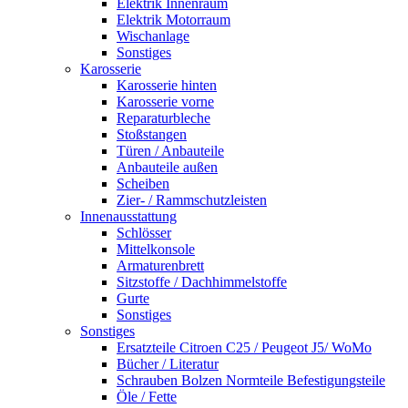
Elektrik Innenraum
Elektrik Motorraum
Wischanlage
Sonstiges
Karosserie
Karosserie hinten
Karosserie vorne
Reparaturbleche
Stoßstangen
Türen / Anbauteile
Anbauteile außen
Scheiben
Zier- / Rammschutzleisten
Innenausstattung
Schlösser
Mittelkonsole
Armaturenbrett
Sitzstoffe / Dachhimmelstoffe
Gurte
Sonstiges
Sonstiges
Ersatzteile Citroen C25 / Peugeot J5/ WoMo
Bücher / Literatur
Schrauben Bolzen Normteile Befestigungsteile
Öle / Fette