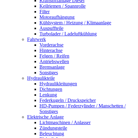
Kraftstoffanlage Diesel
Keilriemen / Spannrolle
Filter
Motoraufhängung
Kühlsystem / Heizung / Klimaanlage
Auspuffteile
Turbolader / Ladeluftkühlung
Fahrwerk
Vorderachse
Hinterachse
Felgen / Reifen
Antriebswellen
Bremsanlage
Sonstiges
Hydraulikteile
Hydraulikleitungen
Dichtungen
Lenkung
Federkugeln / Druckspeicher
HD-Pumpen / Federzylinder / Manschetten /
Sonstiges
Elektrische Anlage
Lichtmaschinen / Anlasser
Zündungsteile
Beleuchtung