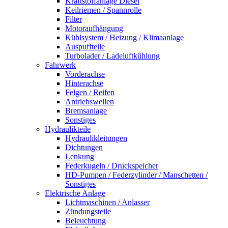
Kraftstoffanlage Diesel
Keilriemen / Spannrolle
Filter
Motoraufhängung
Kühlsystem / Heizung / Klimaanlage
Auspuffteile
Turbolader / Ladeluftkühlung
Fahrwerk
Vorderachse
Hinterachse
Felgen / Reifen
Antriebswellen
Bremsanlage
Sonstiges
Hydraulikteile
Hydraulikleitungen
Dichtungen
Lenkung
Federkugeln / Druckspeicher
HD-Pumpen / Federzylinder / Manschetten /
Sonstiges
Elektrische Anlage
Lichtmaschinen / Anlasser
Zündungsteile
Beleuchtung