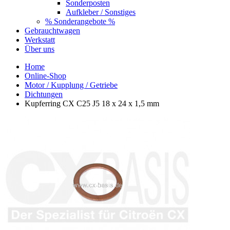
Sonderposten
Aufkleber / Sonstiges
% Sonderangebote %
Gebrauchtwagen
Werkstatt
Über uns
Home
Online-Shop
Motor / Kupplung / Getriebe
Dichtungen
Kupferring CX C25 J5 18 x 24 x 1,5 mm