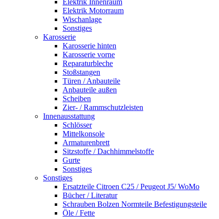
Elektrik Innenraum
Elektrik Motorraum
Wischanlage
Sonstiges
Karosserie
Karosserie hinten
Karosserie vorne
Reparaturbleche
Stoßstangen
Türen / Anbauteile
Anbauteile außen
Scheiben
Zier- / Rammschutzleisten
Innenausstattung
Schlösser
Mittelkonsole
Armaturenbrett
Sitzstoffe / Dachhimmelstoffe
Gurte
Sonstiges
Sonstiges
Ersatzteile Citroen C25 / Peugeot J5/ WoMo
Bücher / Literatur
Schrauben Bolzen Normteile Befestigungsteile
Öle / Fette