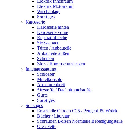
Elektrik Innenraum
Elektrik Motorraum
Wischanlage
Sonstiges
Karosserie
Karosserie hinten
Karosserie vorne
Reparaturbleche
Stoßstangen
Türen / Anbauteile
Anbauteile außen
Scheiben
Zier- / Rammschutzleisten
Innenausstattung
Schlösser
Mittelkonsole
Armaturenbrett
Sitzstoffe / Dachhimmelstoffe
Gurte
Sonstiges
Sonstiges
Ersatzteile Citroen C25 / Peugeot J5/ WoMo
Bücher / Literatur
Schrauben Bolzen Normteile Befestigungsteile
Öle / Fette