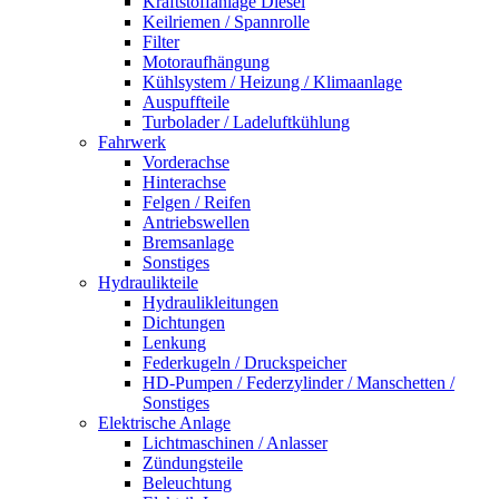
Kraftstoffanlage Diesel
Keilriemen / Spannrolle
Filter
Motoraufhängung
Kühlsystem / Heizung / Klimaanlage
Auspuffteile
Turbolader / Ladeluftkühlung
Fahrwerk
Vorderachse
Hinterachse
Felgen / Reifen
Antriebswellen
Bremsanlage
Sonstiges
Hydraulikteile
Hydraulikleitungen
Dichtungen
Lenkung
Federkugeln / Druckspeicher
HD-Pumpen / Federzylinder / Manschetten /
Sonstiges
Elektrische Anlage
Lichtmaschinen / Anlasser
Zündungsteile
Beleuchtung