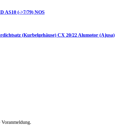
 D AS10 (->7/79) NOS
rdichtsatz (Kurbelgehäuse) CX 20/22 Alumotor (Ajusa)
he Voranmeldung.