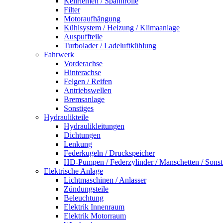
Keilriemen / Spannrolle
Filter
Motoraufhängung
Kühlsystem / Heizung / Klimaanlage
Auspuffteile
Turbolader / Ladeluftkühlung
Fahrwerk
Vorderachse
Hinterachse
Felgen / Reifen
Antriebswellen
Bremsanlage
Sonstiges
Hydraulikteile
Hydraulikleitungen
Dichtungen
Lenkung
Federkugeln / Druckspeicher
HD-Pumpen / Federzylinder / Manschetten / Sonst
Elektrische Anlage
Lichtmaschinen / Anlasser
Zündungsteile
Beleuchtung
Elektrik Innenraum
Elektrik Motorraum