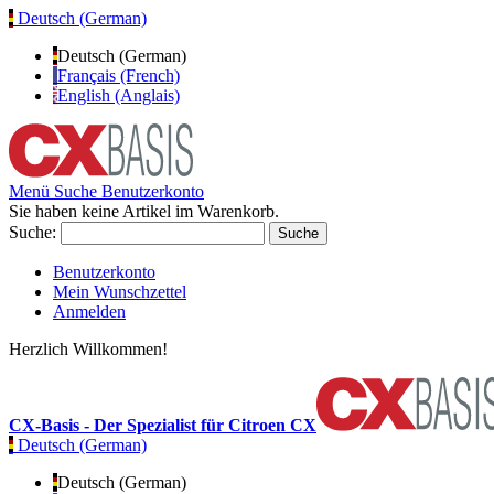
Deutsch (German)
Deutsch (German)
Français (French)
English (Anglais)
Menü
Suche
Benutzerkonto
Sie haben keine Artikel im Warenkorb.
Suche:
Suche
Benutzerkonto
Mein Wunschzettel
Anmelden
Herzlich Willkommen!
CX-Basis - Der Spezialist für Citroen CX
Deutsch (German)
Deutsch (German)