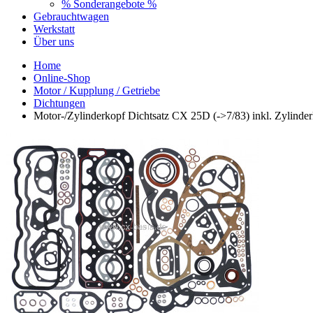
% Sonderangebote %
Gebrauchtwagen
Werkstatt
Über uns
Home
Online-Shop
Motor / Kupplung / Getriebe
Dichtungen
Motor-/Zylinderkopf Dichtsatz CX 25D (->7/83) inkl. Zylinde