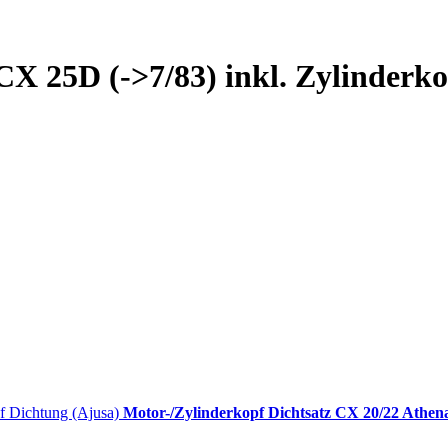
CX 25D (->7/83) inkl. Zylinderk
Motor-/Zylinderkopf Dichtsatz CX 20/22 Athena