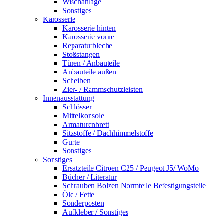
Wischanlage
Sonstiges
Karosserie
Karosserie hinten
Karosserie vorne
Reparaturbleche
Stoßstangen
Türen / Anbauteile
Anbauteile außen
Scheiben
Zier- / Rammschutzleisten
Innenausstattung
Schlösser
Mittelkonsole
Armaturenbrett
Sitzstoffe / Dachhimmelstoffe
Gurte
Sonstiges
Sonstiges
Ersatzteile Citroen C25 / Peugeot J5/ WoMo
Bücher / Literatur
Schrauben Bolzen Normteile Befestigungsteile
Öle / Fette
Sonderposten
Aufkleber / Sonstiges