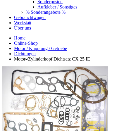
Sonderposten
Aufkleber / Sonstiges
% Sonderangebote %
Gebrauchtwagen
Werkstatt
Über uns
Home
Online-Shop
Motor / Kupplung / Getriebe
Dichtungen
Motor-/Zylinderkopf Dichtsatz CX 25 IE