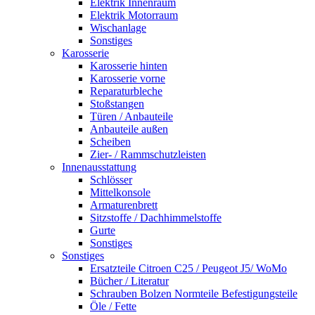
Elektrik Innenraum
Elektrik Motorraum
Wischanlage
Sonstiges
Karosserie
Karosserie hinten
Karosserie vorne
Reparaturbleche
Stoßstangen
Türen / Anbauteile
Anbauteile außen
Scheiben
Zier- / Rammschutzleisten
Innenausstattung
Schlösser
Mittelkonsole
Armaturenbrett
Sitzstoffe / Dachhimmelstoffe
Gurte
Sonstiges
Sonstiges
Ersatzteile Citroen C25 / Peugeot J5/ WoMo
Bücher / Literatur
Schrauben Bolzen Normteile Befestigungsteile
Öle / Fette