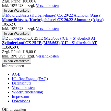
Zzgl. Pfand:
100,00 €
Inkl. 19% USt.
,
zzgl.
Versandkosten
In den Warenkorb
Motordichtsatz (Kurbelgehäuse) CX 20/22 Alumotor (Ajusa)
105,52 €
Inkl. 19% USt.
,
zzgl.
Versandkosten
In den Warenkorb
Zylinderkopf CX 25 IE (M25/663) (CH + S) überholt AT
1.350,50 €
Zzgl. Pfand:
119,00 €
Inkl. 19% USt.
,
zzgl.
Versandkosten
In den Warenkorb
Informationen
AGB
Häufige Fragen (FAQ)
Datenschutz
Versandkosten
Widerrufsbelehrung
Impressum
Downloads
Öffnungszeiten