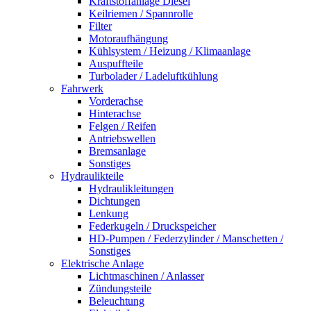
Kraftstoffanlage Diesel
Keilriemen / Spannrolle
Filter
Motoraufhängung
Kühlsystem / Heizung / Klimaanlage
Auspuffteile
Turbolader / Ladeluftkühlung
Fahrwerk
Vorderachse
Hinterachse
Felgen / Reifen
Antriebswellen
Bremsanlage
Sonstiges
Hydraulikteile
Hydraulikleitungen
Dichtungen
Lenkung
Federkugeln / Druckspeicher
HD-Pumpen / Federzylinder / Manschetten /
Sonstiges
Elektrische Anlage
Lichtmaschinen / Anlasser
Zündungsteile
Beleuchtung