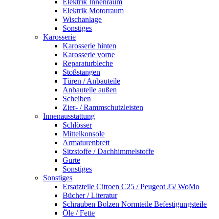
Elektrik Innenraum
Elektrik Motorraum
Wischanlage
Sonstiges
Karosserie
Karosserie hinten
Karosserie vorne
Reparaturbleche
Stoßstangen
Türen / Anbauteile
Anbauteile außen
Scheiben
Zier- / Rammschutzleisten
Innenausstattung
Schlösser
Mittelkonsole
Armaturenbrett
Sitzstoffe / Dachhimmelstoffe
Gurte
Sonstiges
Sonstiges
Ersatzteile Citroen C25 / Peugeot J5/ WoMo
Bücher / Literatur
Schrauben Bolzen Normteile Befestigungsteile
Öle / Fette