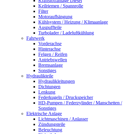
Kraftstoffanlage Diesel
Keilriemen / Spannrolle
Filter
Motoraufhängung
Kühlsystem / Heizung / Klimaanlage
Auspuffteile
Turbolader / Ladeluftkühlung
Fahrwerk
Vorderachse
Hinterachse
Felgen / Reifen
Antriebswellen
Bremsanlage
Sonstiges
Hydraulikteile
Hydraulikleitungen
Dichtungen
Lenkung
Federkugeln / Druckspeicher
HD-Pumpen / Federzylinder / Manschetten /
Sonstiges
Elektrische Anlage
Lichtmaschinen / Anlasser
Zündungsteile
Beleuchtung