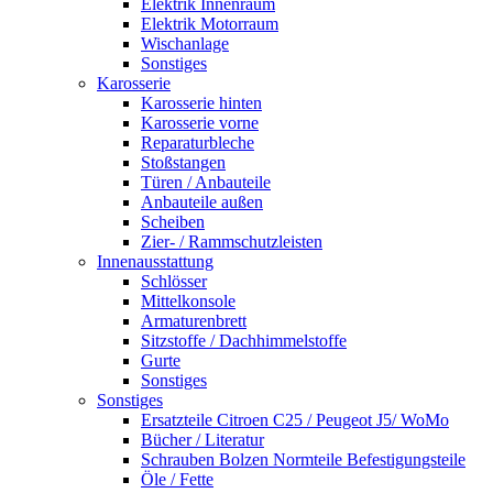
Elektrik Innenraum
Elektrik Motorraum
Wischanlage
Sonstiges
Karosserie
Karosserie hinten
Karosserie vorne
Reparaturbleche
Stoßstangen
Türen / Anbauteile
Anbauteile außen
Scheiben
Zier- / Rammschutzleisten
Innenausstattung
Schlösser
Mittelkonsole
Armaturenbrett
Sitzstoffe / Dachhimmelstoffe
Gurte
Sonstiges
Sonstiges
Ersatzteile Citroen C25 / Peugeot J5/ WoMo
Bücher / Literatur
Schrauben Bolzen Normteile Befestigungsteile
Öle / Fette