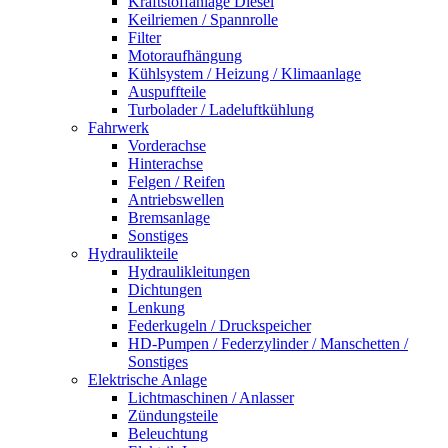
Kraftstoffanlage Diesel
Keilriemen / Spannrolle
Filter
Motoraufhängung
Kühlsystem / Heizung / Klimaanlage
Auspuffteile
Turbolader / Ladeluftkühlung
Fahrwerk
Vorderachse
Hinterachse
Felgen / Reifen
Antriebswellen
Bremsanlage
Sonstiges
Hydraulikteile
Hydraulikleitungen
Dichtungen
Lenkung
Federkugeln / Druckspeicher
HD-Pumpen / Federzylinder / Manschetten /
Sonstiges
Elektrische Anlage
Lichtmaschinen / Anlasser
Zündungsteile
Beleuchtung