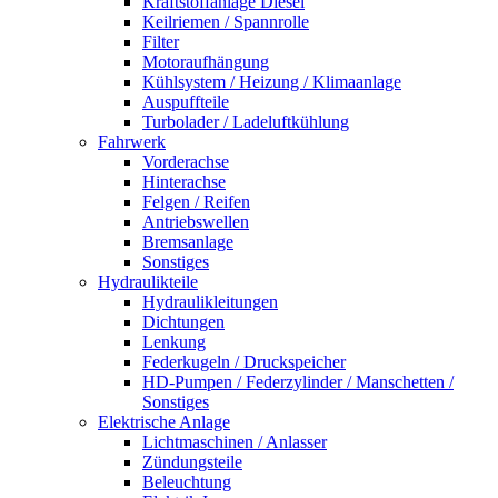
Kraftstoffanlage Diesel
Keilriemen / Spannrolle
Filter
Motoraufhängung
Kühlsystem / Heizung / Klimaanlage
Auspuffteile
Turbolader / Ladeluftkühlung
Fahrwerk
Vorderachse
Hinterachse
Felgen / Reifen
Antriebswellen
Bremsanlage
Sonstiges
Hydraulikteile
Hydraulikleitungen
Dichtungen
Lenkung
Federkugeln / Druckspeicher
HD-Pumpen / Federzylinder / Manschetten /
Sonstiges
Elektrische Anlage
Lichtmaschinen / Anlasser
Zündungsteile
Beleuchtung