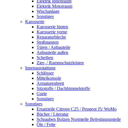
Elektrik Innenraum
Elektrik Motorraum
Wischanlage
Sonstiges
Karosserie
Karosserie hinten
Karosserie vorne
Reparaturbleche
Stoßstangen
Türen / Anbauteile
Anbauteile außen
Scheiben
Zier- / Rammschutzleisten
Innenausstattung
Schlösser
Mittelkonsole
Armaturenbrett
Sitzstoffe / Dachhimmelstoffe
Gurte
Sonstiges
Sonstiges
Ersatzteile Citroen C25 / Peugeot J5/ WoMo
Bücher / Literatur
Schrauben Bolzen Normteile Befestigungsteile
Öle / Fette