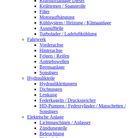
Kraftstoffanlage Diesel
Keilriemen / Spannrolle
Filter
Motoraufhängung
Kühlsystem / Heizung / Klimaanlage
Auspuffteile
Turbolader / Ladeluftkühlung
Fahrwerk
Vorderachse
Hinterachse
Felgen / Reifen
Antriebswellen
Bremsanlage
Sonstiges
Hydraulikteile
Hydraulikleitungen
Dichtungen
Lenkung
Federkugeln / Druckspeicher
HD-Pumpen / Federzylinder / Manschetten /
Sonstiges
Elektrische Anlage
Lichtmaschinen / Anlasser
Zündungsteile
Beleuchtung