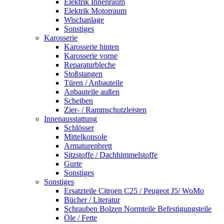
Elektrik Innenraum
Elektrik Motorraum
Wischanlage
Sonstiges
Karosserie
Karosserie hinten
Karosserie vorne
Reparaturbleche
Stoßstangen
Türen / Anbauteile
Anbauteile außen
Scheiben
Zier- / Rammschutzleisten
Innenausstattung
Schlösser
Mittelkonsole
Armaturenbrett
Sitzstoffe / Dachhimmelstoffe
Gurte
Sonstiges
Sonstiges
Ersatzteile Citroen C25 / Peugeot J5/ WoMo
Bücher / Literatur
Schrauben Bolzen Normteile Befestigungsteile
Öle / Fette