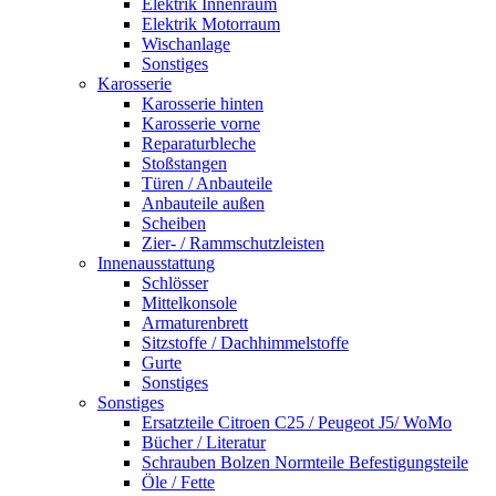
Elektrik Innenraum
Elektrik Motorraum
Wischanlage
Sonstiges
Karosserie
Karosserie hinten
Karosserie vorne
Reparaturbleche
Stoßstangen
Türen / Anbauteile
Anbauteile außen
Scheiben
Zier- / Rammschutzleisten
Innenausstattung
Schlösser
Mittelkonsole
Armaturenbrett
Sitzstoffe / Dachhimmelstoffe
Gurte
Sonstiges
Sonstiges
Ersatzteile Citroen C25 / Peugeot J5/ WoMo
Bücher / Literatur
Schrauben Bolzen Normteile Befestigungsteile
Öle / Fette