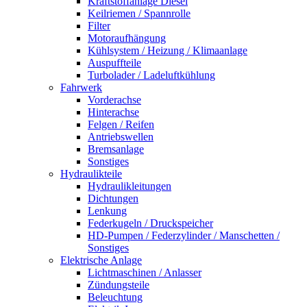
Kraftstoffanlage Diesel
Keilriemen / Spannrolle
Filter
Motoraufhängung
Kühlsystem / Heizung / Klimaanlage
Auspuffteile
Turbolader / Ladeluftkühlung
Fahrwerk
Vorderachse
Hinterachse
Felgen / Reifen
Antriebswellen
Bremsanlage
Sonstiges
Hydraulikteile
Hydraulikleitungen
Dichtungen
Lenkung
Federkugeln / Druckspeicher
HD-Pumpen / Federzylinder / Manschetten /
Sonstiges
Elektrische Anlage
Lichtmaschinen / Anlasser
Zündungsteile
Beleuchtung