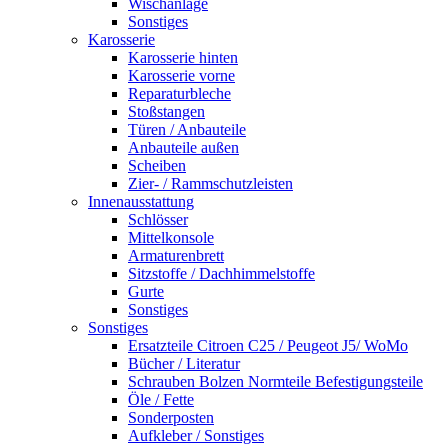
Wischanlage
Sonstiges
Karosserie
Karosserie hinten
Karosserie vorne
Reparaturbleche
Stoßstangen
Türen / Anbauteile
Anbauteile außen
Scheiben
Zier- / Rammschutzleisten
Innenausstattung
Schlösser
Mittelkonsole
Armaturenbrett
Sitzstoffe / Dachhimmelstoffe
Gurte
Sonstiges
Sonstiges
Ersatzteile Citroen C25 / Peugeot J5/ WoMo
Bücher / Literatur
Schrauben Bolzen Normteile Befestigungsteile
Öle / Fette
Sonderposten
Aufkleber / Sonstiges