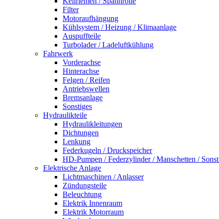
Keilriemen / Spannrolle
Filter
Motoraufhängung
Kühlsystem / Heizung / Klimaanlage
Auspuffteile
Turbolader / Ladeluftkühlung
Fahrwerk
Vorderachse
Hinterachse
Felgen / Reifen
Antriebswellen
Bremsanlage
Sonstiges
Hydraulikteile
Hydraulikleitungen
Dichtungen
Lenkung
Federkugeln / Druckspeicher
HD-Pumpen / Federzylinder / Manschetten / Sonst
Elektrische Anlage
Lichtmaschinen / Anlasser
Zündungsteile
Beleuchtung
Elektrik Innenraum
Elektrik Motorraum