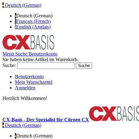
Deutsch (German)
Deutsch (German)
Français (French)
English (Anglais)
Menü
Suche
Benutzerkonto
Sie haben keine Artikel im Warenkorb.
Suche:
Suche
Benutzerkonto
Mein Wunschzettel
Anmelden
Herzlich Willkommen!
CX-Basis - Der Spezialist für Citroen CX
Deutsch (German)
Deutsch (German)