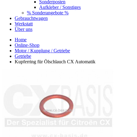
Sonderposten
Aufkleber / Sonstiges
% Sonderangebote %
Gebrauchtwagen
Werkstatt
Über uns
Home
Online-Shop
Motor / Kupplung / Getriebe
Getriebe
Kupferring für Ölschlauch CX Automatik