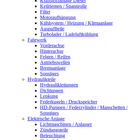
Kraftstoffanlage Diesel
Keilriemen / Spannrolle
Filter
Motoraufhängung
Kühlsystem / Heizung / Klimaanlage
Auspuffteile
Turbolader / Ladeluftkühlung
Fahrwerk
Vorderachse
Hinterachse
Felgen / Reifen
Antriebswellen
Bremsanlage
Sonstiges
Hydraulikteile
Hydraulikleitungen
Dichtungen
Lenkung
Federkugeln / Druckspeicher
HD-Pumpen / Federzylinder / Manschetten /
Sonstiges
Elektrische Anlage
Lichtmaschinen / Anlasser
Zündungsteile
Beleuchtung