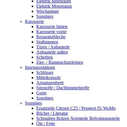
Elektrik Innenraum
Elektrik Motorraum
Wischanlage
Sonstiges
Karosserie
Karosserie hinten
Karosserie vorne
Reparaturbleche
Stoßstangen
Türen / Anbauteile
Anbauteile außen
Scheiben
Zier- / Rammschutzleisten
Innenausstattung
Schlösser
Mittelkonsole
Armaturenbrett
Sitzstoffe / Dachhimmelstoffe
Gurte
Sonstiges
Sonstiges
Ersatzteile Citroen C25 / Peugeot J5/ WoMo
Bücher / Literatur
Schrauben Bolzen Normteile Befestigungsteile
Öle / Fette