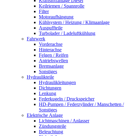
Kraftstoffanlage Diesel
Keilriemen / Spannrolle
Filter
Motoraufhängung
Kühlsystem / Heizung / Klimaanlage
Auspuffteile
Turbolader / Ladeluftkühlung
Fahrwerk
Vorderachse
Hinterachse
Felgen / Reifen
Antriebswellen
Bremsanlage
Sonstiges
Hydraulikteile
Hydraulikleitungen
Dichtungen
Lenkung
Federkugeln / Druckspeicher
HD-Pumpen / Federzylinder / Manschetten /
Sonstiges
Elektrische Anlage
Lichtmaschinen / Anlasser
Zündungsteile
Beleuchtung