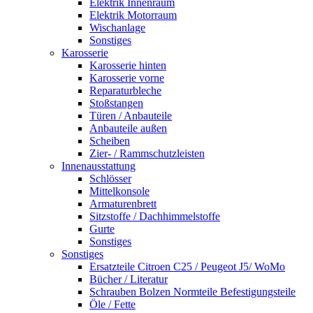
Elektrik Innenraum
Elektrik Motorraum
Wischanlage
Sonstiges
Karosserie
Karosserie hinten
Karosserie vorne
Reparaturbleche
Stoßstangen
Türen / Anbauteile
Anbauteile außen
Scheiben
Zier- / Rammschutzleisten
Innenausstattung
Schlösser
Mittelkonsole
Armaturenbrett
Sitzstoffe / Dachhimmelstoffe
Gurte
Sonstiges
Sonstiges
Ersatzteile Citroen C25 / Peugeot J5/ WoMo
Bücher / Literatur
Schrauben Bolzen Normteile Befestigungsteile
Öle / Fette