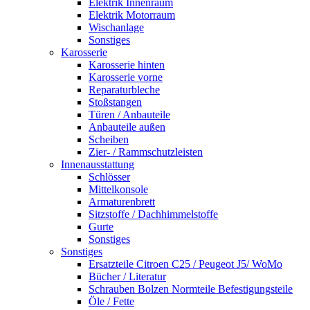
Elektrik Innenraum
Elektrik Motorraum
Wischanlage
Sonstiges
Karosserie
Karosserie hinten
Karosserie vorne
Reparaturbleche
Stoßstangen
Türen / Anbauteile
Anbauteile außen
Scheiben
Zier- / Rammschutzleisten
Innenausstattung
Schlösser
Mittelkonsole
Armaturenbrett
Sitzstoffe / Dachhimmelstoffe
Gurte
Sonstiges
Sonstiges
Ersatzteile Citroen C25 / Peugeot J5/ WoMo
Bücher / Literatur
Schrauben Bolzen Normteile Befestigungsteile
Öle / Fette