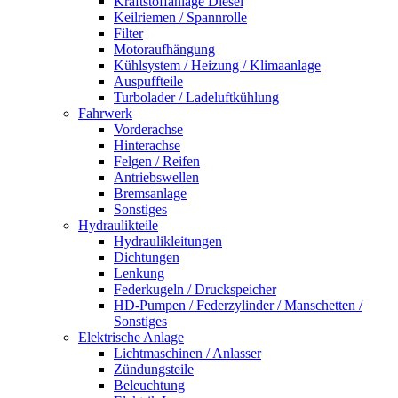
Kraftstoffanlage Diesel
Keilriemen / Spannrolle
Filter
Motoraufhängung
Kühlsystem / Heizung / Klimaanlage
Auspuffteile
Turbolader / Ladeluftkühlung
Fahrwerk
Vorderachse
Hinterachse
Felgen / Reifen
Antriebswellen
Bremsanlage
Sonstiges
Hydraulikteile
Hydraulikleitungen
Dichtungen
Lenkung
Federkugeln / Druckspeicher
HD-Pumpen / Federzylinder / Manschetten /
Sonstiges
Elektrische Anlage
Lichtmaschinen / Anlasser
Zündungsteile
Beleuchtung