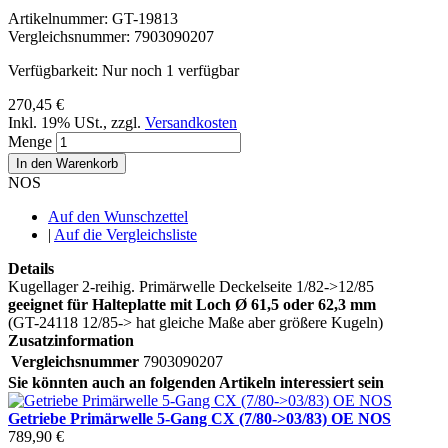
Artikelnummer:
GT-19813
Vergleichsnummer:
7903090207
Verfügbarkeit:
Nur noch 1 verfügbar
270,45 €
Inkl. 19% USt.
,
zzgl.
Versandkosten
Menge
In den Warenkorb
NOS
Auf den Wunschzettel
|
Auf die Vergleichsliste
Details
Kugellager 2-reihig. Primärwelle Deckelseite 1/82->12/85
geeignet für Halteplatte mit Loch Ø 61,5 oder 62,3 mm
(GT-24118 12/85-> hat gleiche Maße aber größere Kugeln)
Zusatzinformation
Vergleichsnummer
7903090207
Sie könnten auch an folgenden Artikeln interessiert sein
Getriebe Primärwelle 5-Gang CX (7/80->03/83) OE NOS
789,90 €