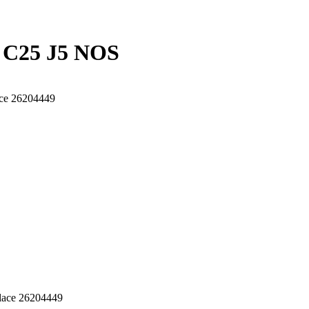
X C25 J5 NOS
ace 26204449
place 26204449