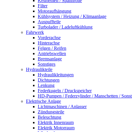
Keilriemen / Spannrolle
Filter
Motoraufhängung
Kühlsystem / Heizung / Klimaanlage
Auspuffteile
Turbolader / Ladeluftkühlung
Fahrwerk
Vorderachse
Hinterachse
Felgen / Reifen
Antriebswellen
Bremsanlage
Sonstiges
Hydraulikteile
Hydraulikleitungen
Dichtungen
Lenkung
Federkugeln / Druckspeicher
HD-Pumpen / Federzylinder / Manschetten / Sonst
Elektrische Anlage
Lichtmaschinen / Anlasser
Zündungsteile
Beleuchtung
Elektrik Innenraum
Elektrik Motorraum