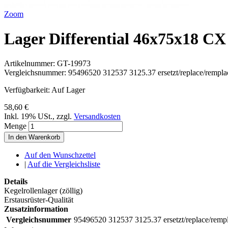
Zoom
Lager Differential 46x75x18 C
Artikelnummer:
GT-19973
Vergleichsnummer:
95496520 312537 3125.37 ersetzt/replace/rempl
Verfügbarkeit:
Auf Lager
58,60 €
Inkl. 19% USt.
,
zzgl.
Versandkosten
Menge
In den Warenkorb
Auf den Wunschzettel
|
Auf die Vergleichsliste
Details
Kegelrollenlager (zöllig)
Erstausrüster-Qualität
Zusatzinformation
Vergleichsnummer
95496520 312537 3125.37 ersetzt/replace/rem