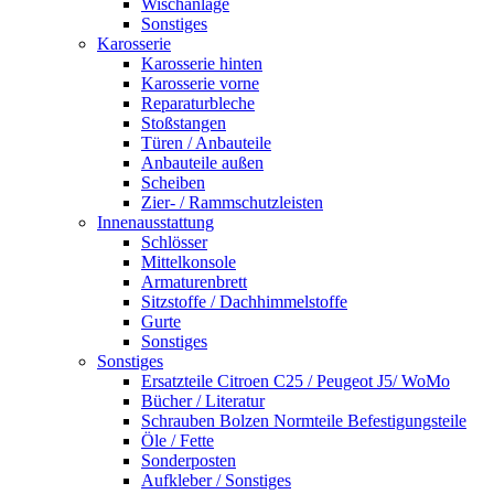
Wischanlage
Sonstiges
Karosserie
Karosserie hinten
Karosserie vorne
Reparaturbleche
Stoßstangen
Türen / Anbauteile
Anbauteile außen
Scheiben
Zier- / Rammschutzleisten
Innenausstattung
Schlösser
Mittelkonsole
Armaturenbrett
Sitzstoffe / Dachhimmelstoffe
Gurte
Sonstiges
Sonstiges
Ersatzteile Citroen C25 / Peugeot J5/ WoMo
Bücher / Literatur
Schrauben Bolzen Normteile Befestigungsteile
Öle / Fette
Sonderposten
Aufkleber / Sonstiges