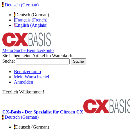
Deutsch (German)
Deutsch (German)
Français (French)
English (Anglais)
Menü
Suche
Benutzerkonto
Sie haben keine Artikel im Warenkorb.
Suche:
Suche
Benutzerkonto
Mein Wunschzettel
Anmelden
Herzlich Willkommen!
CX-Basis - Der Spezialist für Citroen CX
Deutsch (German)
Deutsch (German)