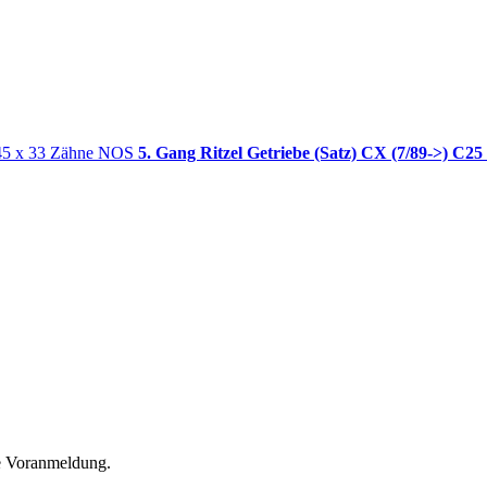
5. Gang Ritzel Getriebe (Satz) CX (7/89->) C25
he Voranmeldung.