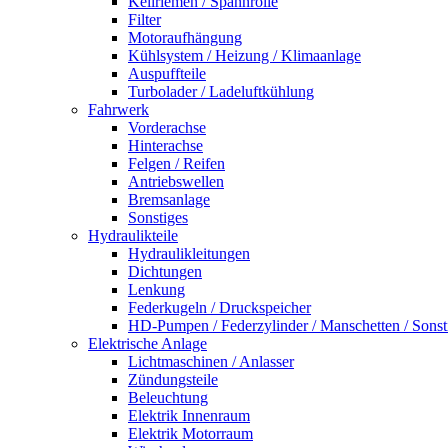
Keilriemen / Spannrolle
Filter
Motoraufhängung
Kühlsystem / Heizung / Klimaanlage
Auspuffteile
Turbolader / Ladeluftkühlung
Fahrwerk
Vorderachse
Hinterachse
Felgen / Reifen
Antriebswellen
Bremsanlage
Sonstiges
Hydraulikteile
Hydraulikleitungen
Dichtungen
Lenkung
Federkugeln / Druckspeicher
HD-Pumpen / Federzylinder / Manschetten / Sonst
Elektrische Anlage
Lichtmaschinen / Anlasser
Zündungsteile
Beleuchtung
Elektrik Innenraum
Elektrik Motorraum