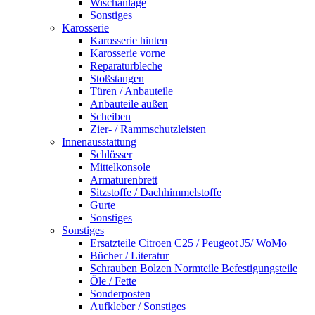
Wischanlage
Sonstiges
Karosserie
Karosserie hinten
Karosserie vorne
Reparaturbleche
Stoßstangen
Türen / Anbauteile
Anbauteile außen
Scheiben
Zier- / Rammschutzleisten
Innenausstattung
Schlösser
Mittelkonsole
Armaturenbrett
Sitzstoffe / Dachhimmelstoffe
Gurte
Sonstiges
Sonstiges
Ersatzteile Citroen C25 / Peugeot J5/ WoMo
Bücher / Literatur
Schrauben Bolzen Normteile Befestigungsteile
Öle / Fette
Sonderposten
Aufkleber / Sonstiges