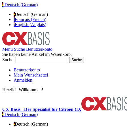
Deutsch (German)
Deutsch (German)
Français (French)
English (Anglais)
Menü
Suche
Benutzerkonto
Sie haben keine Artikel im Warenkorb.
Suche:
Suche
Benutzerkonto
Mein Wunschzettel
Anmelden
Herzlich Willkommen!
CX-Basis - Der Spezialist für Citroen CX
Deutsch (German)
Deutsch (German)