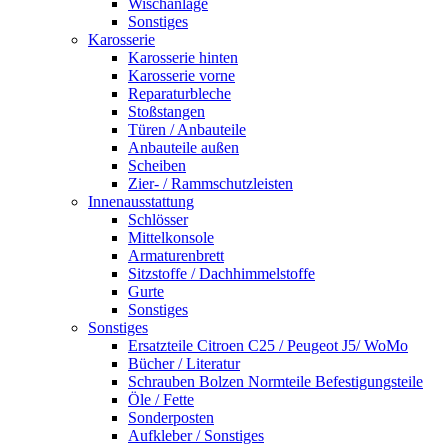
Wischanlage
Sonstiges
Karosserie
Karosserie hinten
Karosserie vorne
Reparaturbleche
Stoßstangen
Türen / Anbauteile
Anbauteile außen
Scheiben
Zier- / Rammschutzleisten
Innenausstattung
Schlösser
Mittelkonsole
Armaturenbrett
Sitzstoffe / Dachhimmelstoffe
Gurte
Sonstiges
Sonstiges
Ersatzteile Citroen C25 / Peugeot J5/ WoMo
Bücher / Literatur
Schrauben Bolzen Normteile Befestigungsteile
Öle / Fette
Sonderposten
Aufkleber / Sonstiges