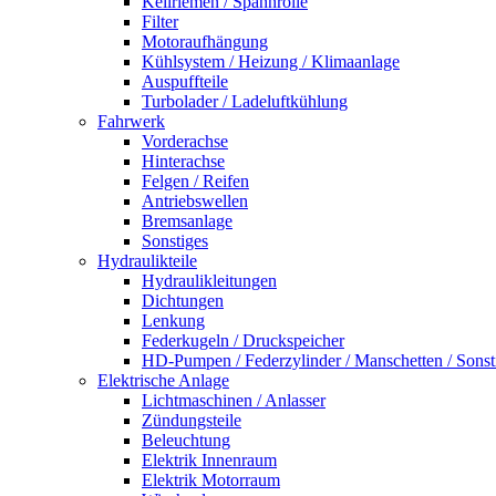
Keilriemen / Spannrolle
Filter
Motoraufhängung
Kühlsystem / Heizung / Klimaanlage
Auspuffteile
Turbolader / Ladeluftkühlung
Fahrwerk
Vorderachse
Hinterachse
Felgen / Reifen
Antriebswellen
Bremsanlage
Sonstiges
Hydraulikteile
Hydraulikleitungen
Dichtungen
Lenkung
Federkugeln / Druckspeicher
HD-Pumpen / Federzylinder / Manschetten / Sonst
Elektrische Anlage
Lichtmaschinen / Anlasser
Zündungsteile
Beleuchtung
Elektrik Innenraum
Elektrik Motorraum