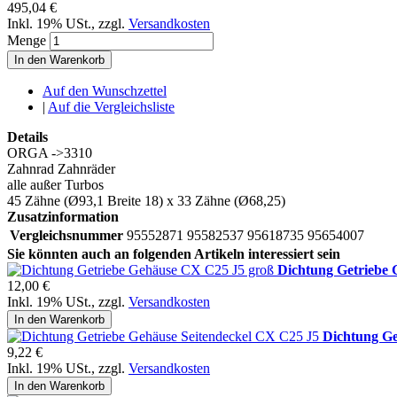
495,04 €
Inkl. 19% USt.
,
zzgl.
Versandkosten
Menge
In den Warenkorb
Auf den Wunschzettel
|
Auf die Vergleichsliste
Details
ORGA ->3310
Zahnrad Zahnräder
alle außer Turbos
45 Zähne (Ø93,1 Breite 18) x 33 Zähne (Ø68,25)
Zusatzinformation
Vergleichsnummer
95552871 95582537 95618735 95654007
Sie könnten auch an folgenden Artikeln interessiert sein
Dichtung Getriebe
12,00 €
Inkl. 19% USt.
,
zzgl.
Versandkosten
In den Warenkorb
Dichtung Ge
9,22 €
Inkl. 19% USt.
,
zzgl.
Versandkosten
In den Warenkorb