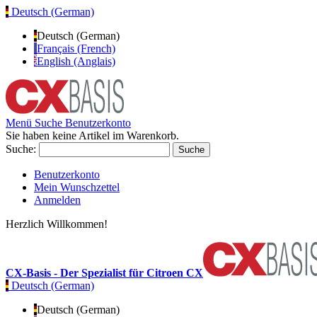
Deutsch (German)
Deutsch (German)
Français (French)
English (Anglais)
Menü
Suche
Benutzerkonto
Sie haben keine Artikel im Warenkorb.
Suche:
Suche
Benutzerkonto
Mein Wunschzettel
Anmelden
Herzlich Willkommen!
CX-Basis - Der Spezialist für Citroen CX
Deutsch (German)
Deutsch (German)