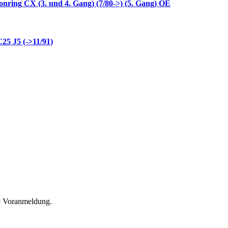
nring CX (3. und 4. Gang) (7/80->) (5. Gang) OE
25 J5 (->11/91)
he Voranmeldung.