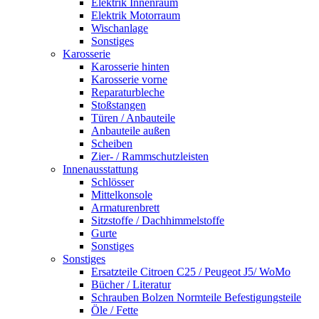
Elektrik Innenraum
Elektrik Motorraum
Wischanlage
Sonstiges
Karosserie
Karosserie hinten
Karosserie vorne
Reparaturbleche
Stoßstangen
Türen / Anbauteile
Anbauteile außen
Scheiben
Zier- / Rammschutzleisten
Innenausstattung
Schlösser
Mittelkonsole
Armaturenbrett
Sitzstoffe / Dachhimmelstoffe
Gurte
Sonstiges
Sonstiges
Ersatzteile Citroen C25 / Peugeot J5/ WoMo
Bücher / Literatur
Schrauben Bolzen Normteile Befestigungsteile
Öle / Fette