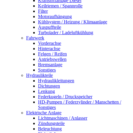
Kraftstoffanlage Diesel
Keilriemen / Spannrolle
Filter
Motoraufhängung
Kühlsystem / Heizung / Klimaanlage
Auspuffteile
Turbolader / Ladeluftkühlung
Fahrwerk
Vorderachse
Hinterachse
Felgen / Reifen
Antriebswellen
Bremsanlage
Sonstiges
Hydraulikteile
Hydraulikleitungen
Dichtungen
Lenkung
Federkugeln / Druckspeicher
HD-Pumpen / Federzylinder / Manschetten /
Sonstiges
Elektrische Anlage
Lichtmaschinen / Anlasser
Zündungsteile
Beleuchtung