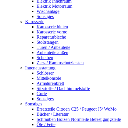
Elektrik Innenraum
Elektrik Motorraum
Wischanlage
Sonstiges
Karosserie
Karosserie hinten
Karosserie vorne
Reparaturbleche
Stoßstangen
Türen / Anbauteile
Anbauteile außen
Scheiben
Zier- / Rammschutzleisten
Innenausstattung
Schlösser
Mittelkonsole
Armaturenbrett
Sitzstoffe / Dachhimmelstoffe
Gurte
Sonstiges
Sonstiges
Ersatzteile Citroen C25 / Peugeot J5/ WoMo
Bücher / Literatur
Schrauben Bolzen Normteile Befestigungsteile
Öle / Fette