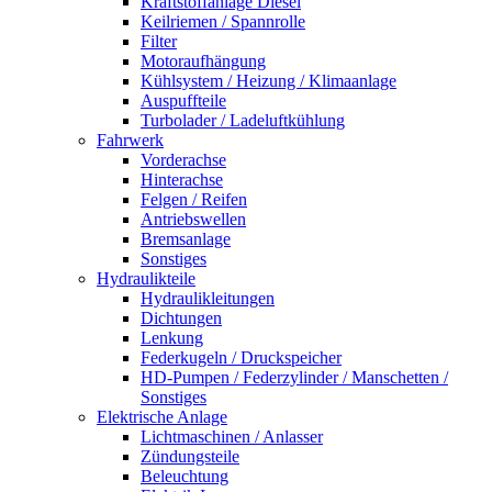
Kraftstoffanlage Diesel
Keilriemen / Spannrolle
Filter
Motoraufhängung
Kühlsystem / Heizung / Klimaanlage
Auspuffteile
Turbolader / Ladeluftkühlung
Fahrwerk
Vorderachse
Hinterachse
Felgen / Reifen
Antriebswellen
Bremsanlage
Sonstiges
Hydraulikteile
Hydraulikleitungen
Dichtungen
Lenkung
Federkugeln / Druckspeicher
HD-Pumpen / Federzylinder / Manschetten /
Sonstiges
Elektrische Anlage
Lichtmaschinen / Anlasser
Zündungsteile
Beleuchtung