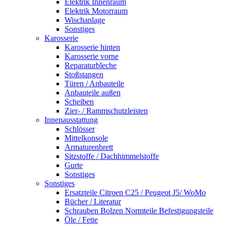
Elektrik Innenraum
Elektrik Motorraum
Wischanlage
Sonstiges
Karosserie
Karosserie hinten
Karosserie vorne
Reparaturbleche
Stoßstangen
Türen / Anbauteile
Anbauteile außen
Scheiben
Zier- / Rammschutzleisten
Innenausstattung
Schlösser
Mittelkonsole
Armaturenbrett
Sitzstoffe / Dachhimmelstoffe
Gurte
Sonstiges
Sonstiges
Ersatzteile Citroen C25 / Peugeot J5/ WoMo
Bücher / Literatur
Schrauben Bolzen Normteile Befestigungsteile
Öle / Fette