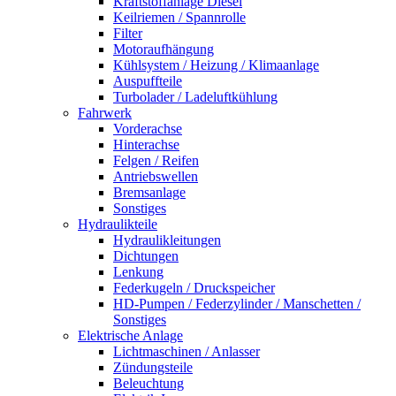
Kraftstoffanlage Diesel
Keilriemen / Spannrolle
Filter
Motoraufhängung
Kühlsystem / Heizung / Klimaanlage
Auspuffteile
Turbolader / Ladeluftkühlung
Fahrwerk
Vorderachse
Hinterachse
Felgen / Reifen
Antriebswellen
Bremsanlage
Sonstiges
Hydraulikteile
Hydraulikleitungen
Dichtungen
Lenkung
Federkugeln / Druckspeicher
HD-Pumpen / Federzylinder / Manschetten /
Sonstiges
Elektrische Anlage
Lichtmaschinen / Anlasser
Zündungsteile
Beleuchtung