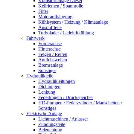
Kraftstoffanlage Diesel
Keilriemen / Spannrolle
Filter
Motoraufhängung
Kühlsystem / Heizung / Klimaanlage
Auspuffteile
Turbolader / Ladeluftkühlung
Fahrwerk
Vorderachse
Hinterachse
Felgen / Reifen
Antriebswellen
Bremsanlage
Sonstiges
Hydraulikteile
Hydraulikleitungen
Dichtungen
Lenkung
Federkugeln / Druckspeicher
HD-Pumpen / Federzylinder / Manschetten /
Sonstiges
Elektrische Anlage
Lichtmaschinen / Anlasser
Zündungsteile
Beleuchtung