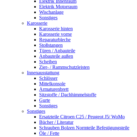
Elektrik Innenraum
Elektrik Motorraum
Wischanlage
Sonstiges
Karosserie
Karosserie hinten
Karosserie vorne
Reparaturbleche
Stoßstangen
Türen / Anbauteile
Anbauteile außen
Scheiben
Zier- / Rammschutzleisten
Innenausstattung
Schlösser
Mittelkonsole
Armaturenbrett
Sitzstoffe / Dachhimmelstoffe
Gurte
Sonstiges
Sonstiges
Ersatzteile Citroen C25 / Peugeot J5/ WoMo
Bücher / Literatur
Schrauben Bolzen Normteile Befestigungsteile
Öle / Fette