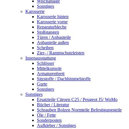
Wischanlage
Sonstiges
Karosserie
Karosserie hinten
Karosserie vorne
Reparaturbleche
Stoßstangen
Türen / Anbauteile
Anbauteile außen
Scheiben
Zier- / Rammschutzleisten
Innenausstattung
Schlösser
Mittelkonsole
Armaturenbrett
Sitzstoffe / Dachhimmelstoffe
Gurte
Sonstiges
Sonstiges
Ersatzteile Citroen C25 / Peugeot J5/ WoMo
Bücher / Literatur
Schrauben Bolzen Normteile Befestigungsteile
Öle / Fette
Sonderposten
Aufkleber / Sonstiges