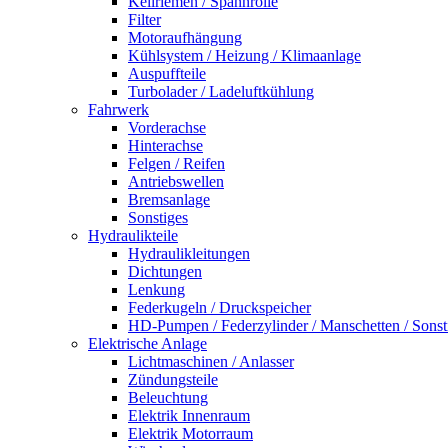
Keilriemen / Spannrolle
Filter
Motoraufhängung
Kühlsystem / Heizung / Klimaanlage
Auspuffteile
Turbolader / Ladeluftkühlung
Fahrwerk
Vorderachse
Hinterachse
Felgen / Reifen
Antriebswellen
Bremsanlage
Sonstiges
Hydraulikteile
Hydraulikleitungen
Dichtungen
Lenkung
Federkugeln / Druckspeicher
HD-Pumpen / Federzylinder / Manschetten / Sonst
Elektrische Anlage
Lichtmaschinen / Anlasser
Zündungsteile
Beleuchtung
Elektrik Innenraum
Elektrik Motorraum