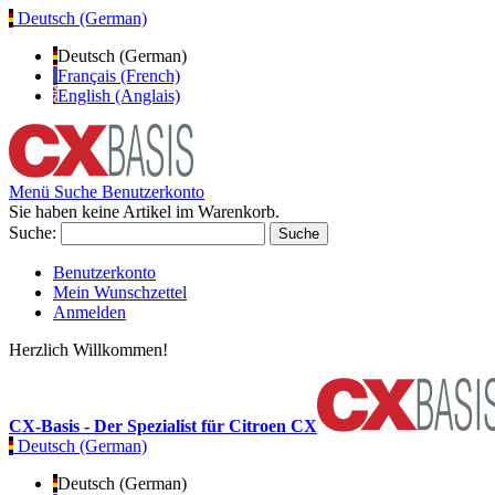
Deutsch (German)
Deutsch (German)
Français (French)
English (Anglais)
Menü
Suche
Benutzerkonto
Sie haben keine Artikel im Warenkorb.
Suche:
Suche
Benutzerkonto
Mein Wunschzettel
Anmelden
Herzlich Willkommen!
CX-Basis - Der Spezialist für Citroen CX
Deutsch (German)
Deutsch (German)