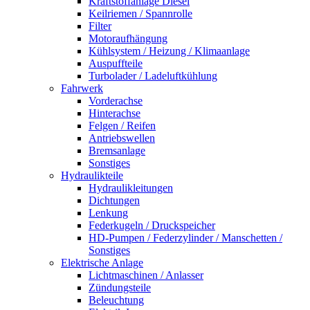
Kraftstoffanlage Diesel
Keilriemen / Spannrolle
Filter
Motoraufhängung
Kühlsystem / Heizung / Klimaanlage
Auspuffteile
Turbolader / Ladeluftkühlung
Fahrwerk
Vorderachse
Hinterachse
Felgen / Reifen
Antriebswellen
Bremsanlage
Sonstiges
Hydraulikteile
Hydraulikleitungen
Dichtungen
Lenkung
Federkugeln / Druckspeicher
HD-Pumpen / Federzylinder / Manschetten /
Sonstiges
Elektrische Anlage
Lichtmaschinen / Anlasser
Zündungsteile
Beleuchtung