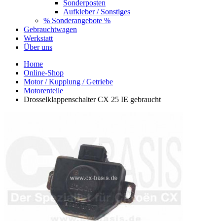
Sonderposten
Aufkleber / Sonstiges
% Sonderangebote %
Gebrauchtwagen
Werkstatt
Über uns
Home
Online-Shop
Motor / Kupplung / Getriebe
Motorenteile
Drosselklappenschalter CX 25 IE gebraucht