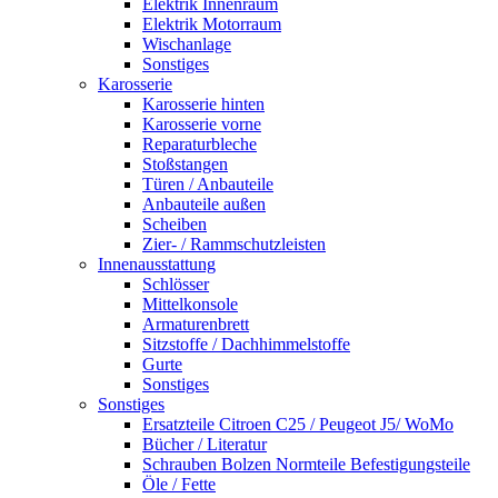
Elektrik Innenraum
Elektrik Motorraum
Wischanlage
Sonstiges
Karosserie
Karosserie hinten
Karosserie vorne
Reparaturbleche
Stoßstangen
Türen / Anbauteile
Anbauteile außen
Scheiben
Zier- / Rammschutzleisten
Innenausstattung
Schlösser
Mittelkonsole
Armaturenbrett
Sitzstoffe / Dachhimmelstoffe
Gurte
Sonstiges
Sonstiges
Ersatzteile Citroen C25 / Peugeot J5/ WoMo
Bücher / Literatur
Schrauben Bolzen Normteile Befestigungsteile
Öle / Fette