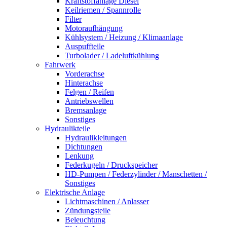
Kraftstoffanlage Diesel
Keilriemen / Spannrolle
Filter
Motoraufhängung
Kühlsystem / Heizung / Klimaanlage
Auspuffteile
Turbolader / Ladeluftkühlung
Fahrwerk
Vorderachse
Hinterachse
Felgen / Reifen
Antriebswellen
Bremsanlage
Sonstiges
Hydraulikteile
Hydraulikleitungen
Dichtungen
Lenkung
Federkugeln / Druckspeicher
HD-Pumpen / Federzylinder / Manschetten /
Sonstiges
Elektrische Anlage
Lichtmaschinen / Anlasser
Zündungsteile
Beleuchtung