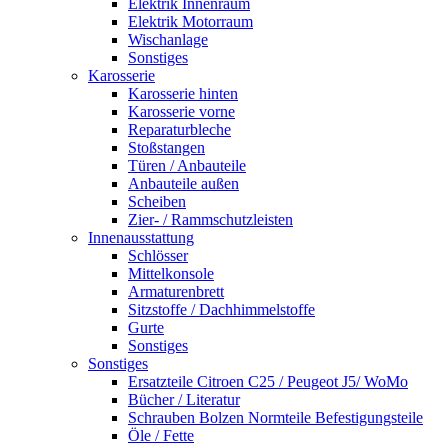
Elektrik Innenraum
Elektrik Motorraum
Wischanlage
Sonstiges
Karosserie
Karosserie hinten
Karosserie vorne
Reparaturbleche
Stoßstangen
Türen / Anbauteile
Anbauteile außen
Scheiben
Zier- / Rammschutzleisten
Innenausstattung
Schlösser
Mittelkonsole
Armaturenbrett
Sitzstoffe / Dachhimmelstoffe
Gurte
Sonstiges
Sonstiges
Ersatzteile Citroen C25 / Peugeot J5/ WoMo
Bücher / Literatur
Schrauben Bolzen Normteile Befestigungsteile
Öle / Fette