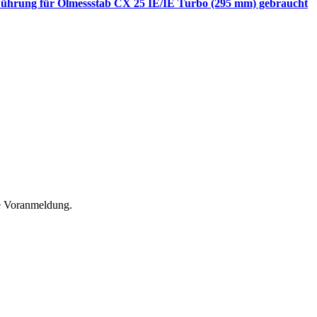
ührung für Ölmessstab CX 25 IE/IE Turbo (295 mm) gebraucht
he Voranmeldung.