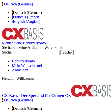
Deutsch (German)
Deutsch (German)
Français (French)
English (Anglais)
Menü
Suche
Benutzerkonto
Sie haben keine Artikel im Warenkorb.
Suche:
Suche
Benutzerkonto
Mein Wunschzettel
Anmelden
Herzlich Willkommen!
CX-Basis - Der Spezialist für Citroen CX
Deutsch (German)
Deutsch (German)