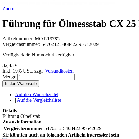
Zoom
Führung für Ölmessstab CX 2
Artikelnummer:
MOT-19785
Vergleichsnummer:
5476212 5468422 95542029
Verfügbarkeit:
Nur noch 4 verfügbar
32,43 €
Inkl. 19% USt.
,
zzgl.
Versandkosten
Menge
In den Warenkorb
Auf den Wunschzettel
|
Auf die Vergleichsliste
Details
Führung Ölpeilstab
Zusatzinformation
Vergleichsnummer
5476212 5468422 95542029
Sie könnten auch an folgenden Artikeln interessiert sein