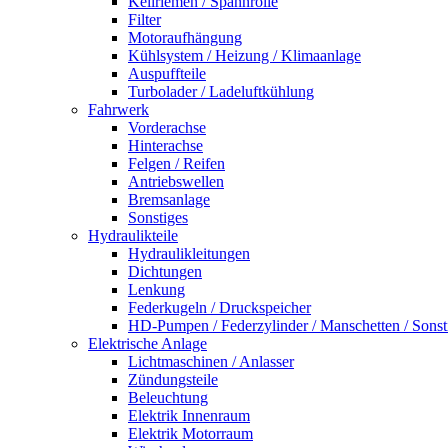
Keilriemen / Spannrolle
Filter
Motoraufhängung
Kühlsystem / Heizung / Klimaanlage
Auspuffteile
Turbolader / Ladeluftkühlung
Fahrwerk
Vorderachse
Hinterachse
Felgen / Reifen
Antriebswellen
Bremsanlage
Sonstiges
Hydraulikteile
Hydraulikleitungen
Dichtungen
Lenkung
Federkugeln / Druckspeicher
HD-Pumpen / Federzylinder / Manschetten / Sonst
Elektrische Anlage
Lichtmaschinen / Anlasser
Zündungsteile
Beleuchtung
Elektrik Innenraum
Elektrik Motorraum