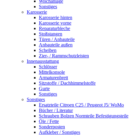
Wischanlage
Sonstiges
Karosserie
Karosserie hinten
Karosserie vorne
Reparaturbleche
Stoßstangen
Türen / Anbauteile
Anbauteile außen
Scheiben
Zier- / Rammschutzleisten
Innenausstattung
Schlösser
Mittelkonsole
Armaturenbrett
Sitzstoffe / Dachhimmelstoffe
Gurte
Sonstiges
Sonstiges
Ersatzteile Citroen C25 / Peugeot J5/ WoMo
Bücher / Literatur
Schrauben Bolzen Normteile Befestigungsteile
Öle / Fette
Sonderposten
Aufkleber / Sonstiges