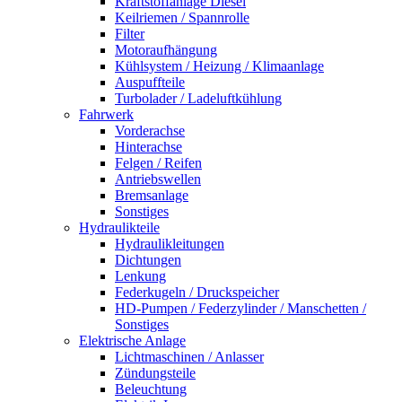
Kraftstoffanlage Diesel
Keilriemen / Spannrolle
Filter
Motoraufhängung
Kühlsystem / Heizung / Klimaanlage
Auspuffteile
Turbolader / Ladeluftkühlung
Fahrwerk
Vorderachse
Hinterachse
Felgen / Reifen
Antriebswellen
Bremsanlage
Sonstiges
Hydraulikteile
Hydraulikleitungen
Dichtungen
Lenkung
Federkugeln / Druckspeicher
HD-Pumpen / Federzylinder / Manschetten /
Sonstiges
Elektrische Anlage
Lichtmaschinen / Anlasser
Zündungsteile
Beleuchtung