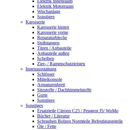
Elektrik Innenraum
Elektrik Motorraum
Wischanlage
Sonstiges
Karosserie
Karosserie hinten
Karosserie vorne
Reparaturbleche
Stoßstangen
Türen / Anbauteile
Anbauteile außen
Scheiben
Zier- / Rammschutzleisten
Innenausstattung
Schlösser
Mittelkonsole
Armaturenbrett
Sitzstoffe / Dachhimmelstoffe
Gurte
Sonstiges
Sonstiges
Ersatzteile Citroen C25 / Peugeot J5/ WoMo
Bücher / Literatur
Schrauben Bolzen Normteile Befestigungsteile
Öle / Fette