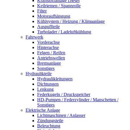
Kraftstoffanlage Diesel
Keilriemen / Spannrolle
Filter
Motoraufhängung
Kühlsystem / Heizung / Klimaanlage
Auspuffteile
Turbolader / Ladeluftkühlung
Fahrwerk
Vorderachse
Hinterachse
Felgen / Reifen
Antriebswellen
Bremsanlage
Sonstiges
Hydraulikteile
Hydraulikleitungen
Dichtungen
Lenkung
Federkugeln / Druckspeicher
HD-Pumpen / Federzylinder / Manschetten /
Sonstiges
Elektrische Anlage
Lichtmaschinen / Anlasser
Zündungsteile
Beleuchtung