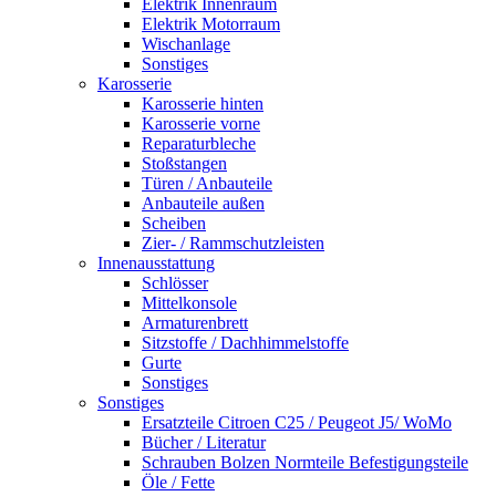
Elektrik Innenraum
Elektrik Motorraum
Wischanlage
Sonstiges
Karosserie
Karosserie hinten
Karosserie vorne
Reparaturbleche
Stoßstangen
Türen / Anbauteile
Anbauteile außen
Scheiben
Zier- / Rammschutzleisten
Innenausstattung
Schlösser
Mittelkonsole
Armaturenbrett
Sitzstoffe / Dachhimmelstoffe
Gurte
Sonstiges
Sonstiges
Ersatzteile Citroen C25 / Peugeot J5/ WoMo
Bücher / Literatur
Schrauben Bolzen Normteile Befestigungsteile
Öle / Fette