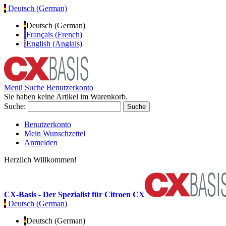
Deutsch (German)
Deutsch (German)
Français (French)
English (Anglais)
Menü
Suche
Benutzerkonto
Sie haben keine Artikel im Warenkorb.
Suche:
Suche
Benutzerkonto
Mein Wunschzettel
Anmelden
Herzlich Willkommen!
CX-Basis - Der Spezialist für Citroen CX
Deutsch (German)
Deutsch (German)