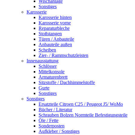
Wischanlage
Sonstiges
Karosserie
Karosserie hinten
Karosserie vorne
Reparaturbleche
Stoßstangen
Türen / Anbauteile
Anbauteile außen
Scheiben
Zier- / Rammschutzleisten
Innenausstattung
Schlösser
Mittelkonsole
Armaturenbrett
Sitzstoffe / Dachhimmelstoffe
Gurte
Sonstiges
Sonstiges
Ersatzteile Citroen C25 / Peugeot J5/ WoMo
Bücher / Literatur
Schrauben Bolzen Normteile Befestigungsteile
Öle / Fette
Sonderposten
Aufkleber / Sonstiges