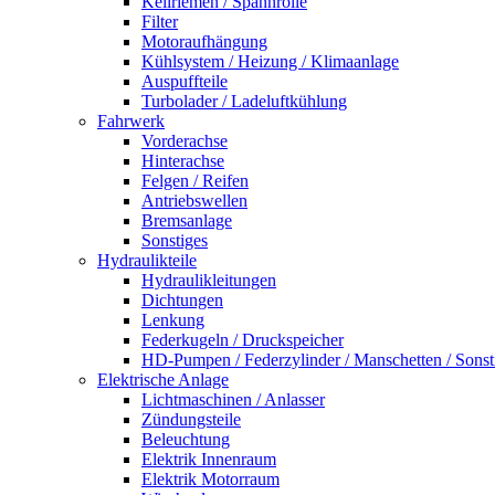
Keilriemen / Spannrolle
Filter
Motoraufhängung
Kühlsystem / Heizung / Klimaanlage
Auspuffteile
Turbolader / Ladeluftkühlung
Fahrwerk
Vorderachse
Hinterachse
Felgen / Reifen
Antriebswellen
Bremsanlage
Sonstiges
Hydraulikteile
Hydraulikleitungen
Dichtungen
Lenkung
Federkugeln / Druckspeicher
HD-Pumpen / Federzylinder / Manschetten / Sonst
Elektrische Anlage
Lichtmaschinen / Anlasser
Zündungsteile
Beleuchtung
Elektrik Innenraum
Elektrik Motorraum