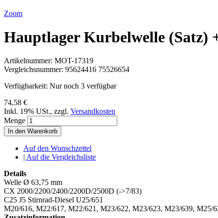
Zoom
Hauptlager Kurbelwelle (Satz) 
Artikelnummer:
MOT-17319
Vergleichsnummer:
95624416 75526654
Verfügbarkeit:
Nur noch 3 verfügbar
74,58 €
Inkl. 19% USt.
,
zzgl.
Versandkosten
Menge
In den Warenkorb
Auf den Wunschzettel
|
Auf die Vergleichsliste
Details
Welle Ø 63,75 mm
CX 2000/2200/2400/2200D/2500D (->7/83)
C25 J5 Stirnrad-Diesel U25/651
M20/616, M22/617, M22/621, M23/622, M23/623, M23/639, M25/6
Zusatzinformation