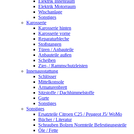
Elektrik Innenraum
Elektrik Motorraum
Wischanlage
Sonstiges
Karosserie
Karosserie hinten
Karosserie vorne
Reparaturbleche
Stoßstangen
Türen / Anbauteile
Anbauteile außen
Scheiben
Zier- / Rammschutzleisten
Innenausstattung
Schlösser
Mittelkonsole
Armaturenbrett
Sitzstoffe / Dachhimmelstoffe
Gurte
Sonstiges
Sonstiges
Ersatzteile Citroen C25 / Peugeot J5/ WoMo
Bücher / Literatur
Schrauben Bolzen Normteile Befestigungsteile
Öle / Fette