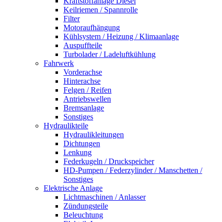
Kraftstoffanlage Diesel
Keilriemen / Spannrolle
Filter
Motoraufhängung
Kühlsystem / Heizung / Klimaanlage
Auspuffteile
Turbolader / Ladeluftkühlung
Fahrwerk
Vorderachse
Hinterachse
Felgen / Reifen
Antriebswellen
Bremsanlage
Sonstiges
Hydraulikteile
Hydraulikleitungen
Dichtungen
Lenkung
Federkugeln / Druckspeicher
HD-Pumpen / Federzylinder / Manschetten /
Sonstiges
Elektrische Anlage
Lichtmaschinen / Anlasser
Zündungsteile
Beleuchtung