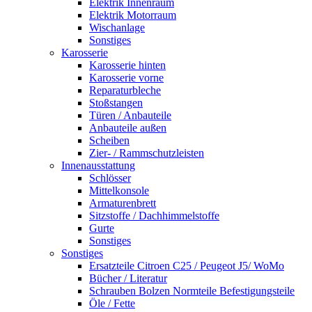
Elektrik Innenraum
Elektrik Motorraum
Wischanlage
Sonstiges
Karosserie
Karosserie hinten
Karosserie vorne
Reparaturbleche
Stoßstangen
Türen / Anbauteile
Anbauteile außen
Scheiben
Zier- / Rammschutzleisten
Innenausstattung
Schlösser
Mittelkonsole
Armaturenbrett
Sitzstoffe / Dachhimmelstoffe
Gurte
Sonstiges
Sonstiges
Ersatzteile Citroen C25 / Peugeot J5/ WoMo
Bücher / Literatur
Schrauben Bolzen Normteile Befestigungsteile
Öle / Fette