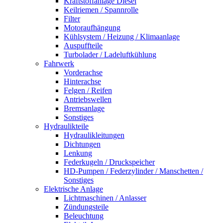
Kraftstoffanlage Diesel
Keilriemen / Spannrolle
Filter
Motoraufhängung
Kühlsystem / Heizung / Klimaanlage
Auspuffteile
Turbolader / Ladeluftkühlung
Fahrwerk
Vorderachse
Hinterachse
Felgen / Reifen
Antriebswellen
Bremsanlage
Sonstiges
Hydraulikteile
Hydraulikleitungen
Dichtungen
Lenkung
Federkugeln / Druckspeicher
HD-Pumpen / Federzylinder / Manschetten /
Sonstiges
Elektrische Anlage
Lichtmaschinen / Anlasser
Zündungsteile
Beleuchtung