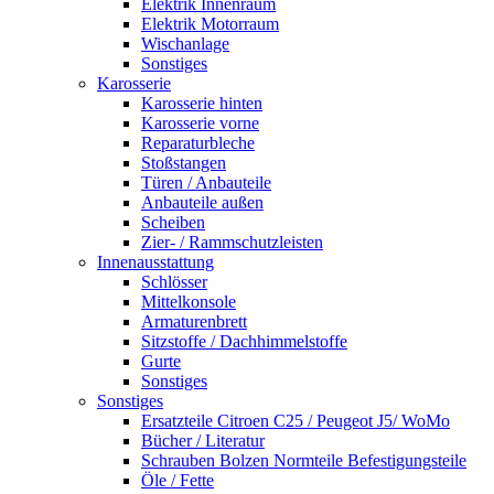
Elektrik Innenraum
Elektrik Motorraum
Wischanlage
Sonstiges
Karosserie
Karosserie hinten
Karosserie vorne
Reparaturbleche
Stoßstangen
Türen / Anbauteile
Anbauteile außen
Scheiben
Zier- / Rammschutzleisten
Innenausstattung
Schlösser
Mittelkonsole
Armaturenbrett
Sitzstoffe / Dachhimmelstoffe
Gurte
Sonstiges
Sonstiges
Ersatzteile Citroen C25 / Peugeot J5/ WoMo
Bücher / Literatur
Schrauben Bolzen Normteile Befestigungsteile
Öle / Fette