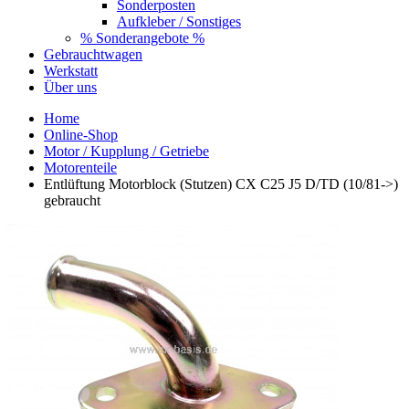
Sonderposten
Aufkleber / Sonstiges
% Sonderangebote %
Gebrauchtwagen
Werkstatt
Über uns
Home
Online-Shop
Motor / Kupplung / Getriebe
Motorenteile
Entlüftung Motorblock (Stutzen) CX C25 J5 D/TD (10/81->)
gebraucht