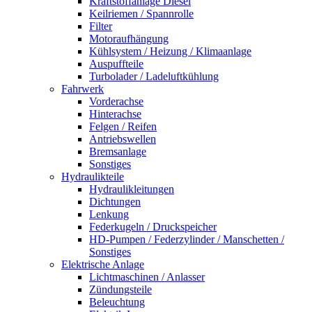
Kraftstoffanlage Diesel
Keilriemen / Spannrolle
Filter
Motoraufhängung
Kühlsystem / Heizung / Klimaanlage
Auspuffteile
Turbolader / Ladeluftkühlung
Fahrwerk
Vorderachse
Hinterachse
Felgen / Reifen
Antriebswellen
Bremsanlage
Sonstiges
Hydraulikteile
Hydraulikleitungen
Dichtungen
Lenkung
Federkugeln / Druckspeicher
HD-Pumpen / Federzylinder / Manschetten /
Sonstiges
Elektrische Anlage
Lichtmaschinen / Anlasser
Zündungsteile
Beleuchtung