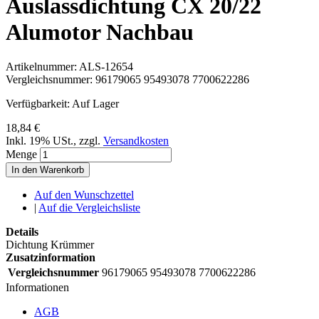
Auslassdichtung CX 20/22
Alumotor Nachbau
Artikelnummer:
ALS-12654
Vergleichsnummer:
96179065 95493078 7700622286
Verfügbarkeit:
Auf Lager
18,84 €
Inkl. 19% USt.
,
zzgl.
Versandkosten
Menge
In den Warenkorb
Auf den Wunschzettel
|
Auf die Vergleichsliste
Details
Dichtung Krümmer
Zusatzinformation
Vergleichsnummer
96179065 95493078 7700622286
Informationen
AGB