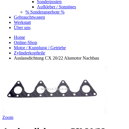
Sonderposten
Aufkleber / Sonstiges
% Sonderangebote %
Gebrauchtwagen
Werkstatt
Über uns
Home
Online-Shop
Motor / Kupplung / Getriebe
Zylinderkopfteile
Auslassdichtung CX 20/22 Alumotor Nachbau
Zoom