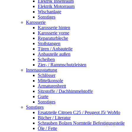
Elektrik Innenraum
Elektrik Motorraum
Wischanlage
Sonstiges
Karosserie
Karosserie hinten
Karosserie vorne
Reparaturbleche
Stoßstangen
Türen / Anbauteile
Anbauteile außen
Scheiben
Zier- / Rammschutzleisten
Innenausstattung
Schlösser
Mittelkonsole
Armaturenbrett
Sitzstoffe / Dachhimmelstoffe
Gurte
Sonstiges
Sonstiges
Ersatzteile Citroen C25 / Peugeot J5/ WoMo
Bücher / Literatur
Schrauben Bolzen Normteile Befestigungsteile
Öle / Fette