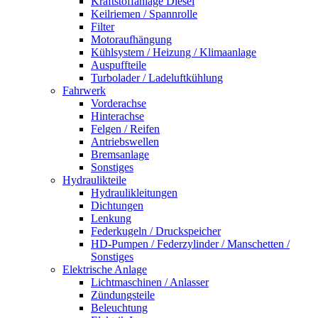
Kraftstoffanlage Diesel
Keilriemen / Spannrolle
Filter
Motoraufhängung
Kühlsystem / Heizung / Klimaanlage
Auspuffteile
Turbolader / Ladeluftkühlung
Fahrwerk
Vorderachse
Hinterachse
Felgen / Reifen
Antriebswellen
Bremsanlage
Sonstiges
Hydraulikteile
Hydraulikleitungen
Dichtungen
Lenkung
Federkugeln / Druckspeicher
HD-Pumpen / Federzylinder / Manschetten /
Sonstiges
Elektrische Anlage
Lichtmaschinen / Anlasser
Zündungsteile
Beleuchtung