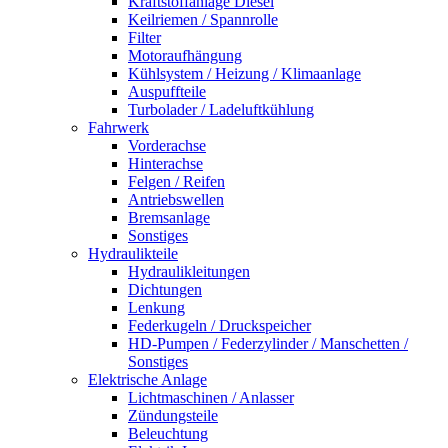
Kraftstoffanlage Diesel
Keilriemen / Spannrolle
Filter
Motoraufhängung
Kühlsystem / Heizung / Klimaanlage
Auspuffteile
Turbolader / Ladeluftkühlung
Fahrwerk
Vorderachse
Hinterachse
Felgen / Reifen
Antriebswellen
Bremsanlage
Sonstiges
Hydraulikteile
Hydraulikleitungen
Dichtungen
Lenkung
Federkugeln / Druckspeicher
HD-Pumpen / Federzylinder / Manschetten /
Sonstiges
Elektrische Anlage
Lichtmaschinen / Anlasser
Zündungsteile
Beleuchtung