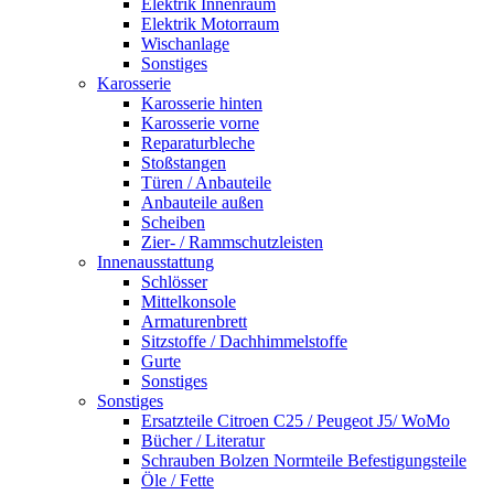
Elektrik Innenraum
Elektrik Motorraum
Wischanlage
Sonstiges
Karosserie
Karosserie hinten
Karosserie vorne
Reparaturbleche
Stoßstangen
Türen / Anbauteile
Anbauteile außen
Scheiben
Zier- / Rammschutzleisten
Innenausstattung
Schlösser
Mittelkonsole
Armaturenbrett
Sitzstoffe / Dachhimmelstoffe
Gurte
Sonstiges
Sonstiges
Ersatzteile Citroen C25 / Peugeot J5/ WoMo
Bücher / Literatur
Schrauben Bolzen Normteile Befestigungsteile
Öle / Fette