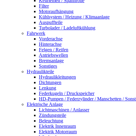
Keilriemen / Spannrolle
Filter
Motoraufhängung
Kühlsystem / Heizung / Klimaanlage
Auspuffteile
Turbolader / Ladeluftkühlung
Fahrwerk
Vorderachse
Hinterachse
Felgen / Reifen
Antriebswellen
Bremsanlage
Sonstiges
Hydraulikteile
Hydraulikleitungen
Dichtungen
Lenkung
Federkugeln / Druckspeicher
HD-Pumpen / Federzylinder / Manschetten / Sonst
Elektrische Anlage
Lichtmaschinen / Anlasser
Zündungsteile
Beleuchtung
Elektrik Innenraum
Elektrik Motorraum