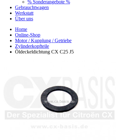
% Sonderangebote %
Gebrauchtwagen
Werkstatt
Über uns
Home
Online-Shop
Motor / Kupplung / Getriebe
Zylinderkopfteile
Öldeckeldichtung CX C25 J5