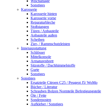
Wischanlage
Sonstiges
Karosserie
Karosserie hinten
Karosserie vorne
Reparaturbleche
Stoßstangen
Türen / Anbauteile
Anbauteile außen
Scheiben
Zier- / Rammschutzleisten
Innenausstattung
Schlösser
Mittelkonsole
Armaturenbrett
Sitzstoffe / Dachhimmelstoffe
Gurte
Sonstiges
Sonstiges
Ersatzteile Citroen C25 / Peugeot J5/ WoMo
Bücher / Literatur
Schrauben Bolzen Normteile Befestigungsteile
Öle / Fette
Sonderposten
Aufkleber / Sonstiges