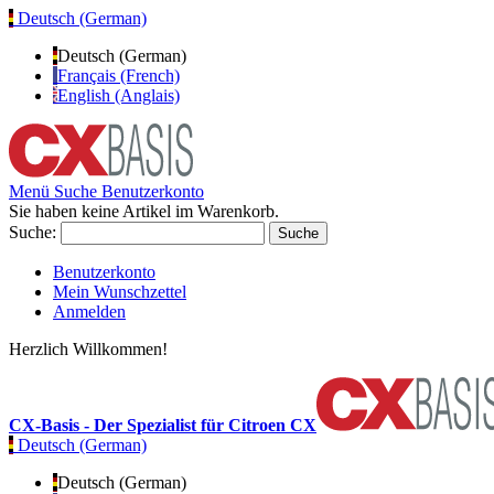
Deutsch (German)
Deutsch (German)
Français (French)
English (Anglais)
Menü
Suche
Benutzerkonto
Sie haben keine Artikel im Warenkorb.
Suche:
Suche
Benutzerkonto
Mein Wunschzettel
Anmelden
Herzlich Willkommen!
CX-Basis - Der Spezialist für Citroen CX
Deutsch (German)
Deutsch (German)