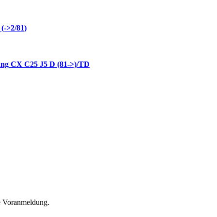
(->2/81)
tung CX C25 J5 D (81->)/TD
he Voranmeldung.