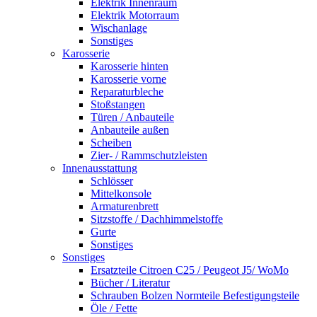
Elektrik Innenraum
Elektrik Motorraum
Wischanlage
Sonstiges
Karosserie
Karosserie hinten
Karosserie vorne
Reparaturbleche
Stoßstangen
Türen / Anbauteile
Anbauteile außen
Scheiben
Zier- / Rammschutzleisten
Innenausstattung
Schlösser
Mittelkonsole
Armaturenbrett
Sitzstoffe / Dachhimmelstoffe
Gurte
Sonstiges
Sonstiges
Ersatzteile Citroen C25 / Peugeot J5/ WoMo
Bücher / Literatur
Schrauben Bolzen Normteile Befestigungsteile
Öle / Fette