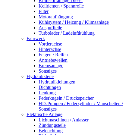
Kraftstoffanlage Diesel
Keilriemen / Spannrolle
Filter
Motoraufhängung
Kühlsystem / Heizung / Klimaanlage
Auspuffteile
Turbolader / Ladeluftkühlung
Fahrwerk
Vorderachse
Hinterachse
Felgen / Reifen
Antriebswellen
Bremsanlage
Sonstiges
Hydraulikteile
Hydraulikleitungen
Dichtungen
Lenkung
Federkugeln / Druckspeicher
HD-Pumpen / Federzylinder / Manschetten /
Sonstiges
Elektrische Anlage
Lichtmaschinen / Anlasser
Zündungsteile
Beleuchtung