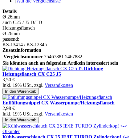
|
Auf die Vergleichsliste
Details
Ø 26mm
auch C25 / J5 D/TD
Heizungsflansch
Ø 26mm
passend:
KS-13414 / KS-12345
Zusatzinformation
Vergleichsnummer
75467881 5467882
Sie könnten auch an folgenden Artikeln interessiert sein
Dichtung
Heizungsflansch CX C25 J5
3,50 €
Inkl. 19% USt.
,
zzgl.
Versandkosten
In den Warenkorb
Entlüftungsnippel CX Wasserpumpe/Heizungsflansch
2,98 €
Inkl. 19% USt.
,
zzgl.
Versandkosten
In den Warenkorb
Kühlwasserschlauch CX 25 IE/IE TURBO Zylinderkopf <->