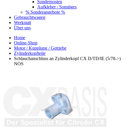
Sonderposten
Aufkleber / Sonstiges
% Sonderangebote %
Gebrauchtwagen
Werkstatt
Über uns
Home
Online-Shop
Motor / Kupplung / Getriebe
Zylinderkopfteile
Schlauchanschluss an Zylinderkopf CX D/TD/IE (5/78->)
NOS