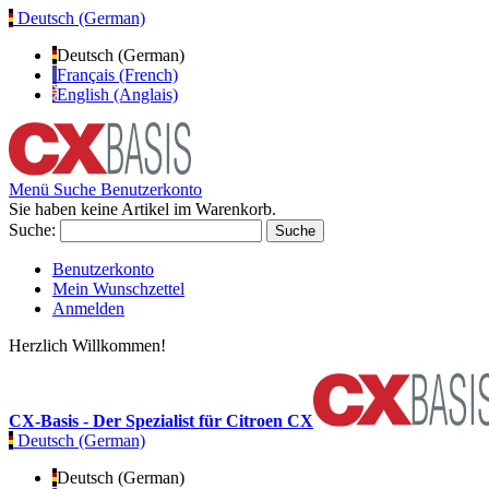
Deutsch (German)
Deutsch (German)
Français (French)
English (Anglais)
Menü
Suche
Benutzerkonto
Sie haben keine Artikel im Warenkorb.
Suche:
Suche
Benutzerkonto
Mein Wunschzettel
Anmelden
Herzlich Willkommen!
CX-Basis - Der Spezialist für Citroen CX
Deutsch (German)
Deutsch (German)