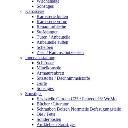
Wischanlage
Sonstiges
Karosserie
Karosserie hinten
Karosserie vorne
Reparaturbleche
Stoßstangen
Türen / Anbauteile
Anbauteile außen
Scheiben
Zier- / Rammschutzleisten
Innenausstattung
Schlösser
Mittelkonsole
Armaturenbrett
Sitzstoffe / Dachhimmelstoffe
Gurte
Sonstiges
Sonstiges
Ersatzteile Citroen C25 / Peugeot J5/ WoMo
Bücher / Literatur
Schrauben Bolzen Normteile Befestigungsteile
Öle / Fette
Sonderposten
Aufkleber / Sonstiges