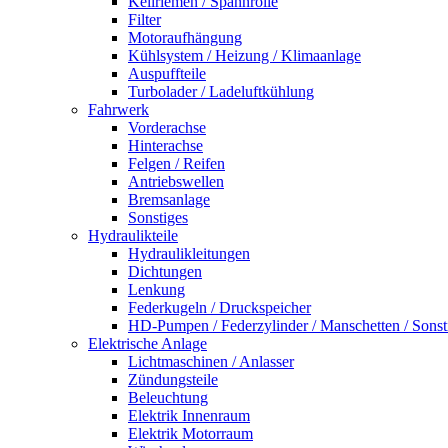
Keilriemen / Spannrolle
Filter
Motoraufhängung
Kühlsystem / Heizung / Klimaanlage
Auspuffteile
Turbolader / Ladeluftkühlung
Fahrwerk
Vorderachse
Hinterachse
Felgen / Reifen
Antriebswellen
Bremsanlage
Sonstiges
Hydraulikteile
Hydraulikleitungen
Dichtungen
Lenkung
Federkugeln / Druckspeicher
HD-Pumpen / Federzylinder / Manschetten / Sonst
Elektrische Anlage
Lichtmaschinen / Anlasser
Zündungsteile
Beleuchtung
Elektrik Innenraum
Elektrik Motorraum