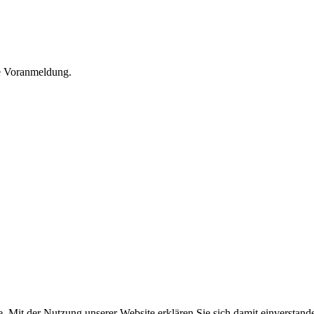
he Voranmeldung.
e. Mit der Nutzung unserer Website erklären Sie sich damit einversta