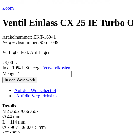
Zoom
Ventil Einlass CX 25 IE Turbo 
Artikelnummer:
ZKT-16941
Vergleichsnummer:
95611049
Verfügbarkeit:
Auf Lager
29,00 €
Inkl. 19% USt.
,
zzgl.
Versandkosten
Menge
In den Warenkorb
Auf den Wunschzettel
|
Auf die Vergleichsliste
Details
M25/662 /666 /667
Ø 44 mm
L = 114 mm
Ø 7,967 +0/-0,015 mm
30° (60°)