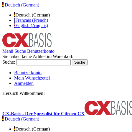
Deutsch (German)
Deutsch (German)
Français (French)
English (Anglais)
Menü
Suche
Benutzerkonto
Sie haben keine Artikel im Warenkorb.
Suche:
Suche
Benutzerkonto
Mein Wunschzettel
Anmelden
Herzlich Willkommen!
CX-Basis - Der Spezialist für Citroen CX
Deutsch (German)
Deutsch (German)