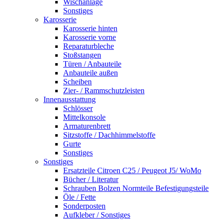
Wischanlage
Sonstiges
Karosserie
Karosserie hinten
Karosserie vorne
Reparaturbleche
Stoßstangen
Türen / Anbauteile
Anbauteile außen
Scheiben
Zier- / Rammschutzleisten
Innenausstattung
Schlösser
Mittelkonsole
Armaturenbrett
Sitzstoffe / Dachhimmelstoffe
Gurte
Sonstiges
Sonstiges
Ersatzteile Citroen C25 / Peugeot J5/ WoMo
Bücher / Literatur
Schrauben Bolzen Normteile Befestigungsteile
Öle / Fette
Sonderposten
Aufkleber / Sonstiges