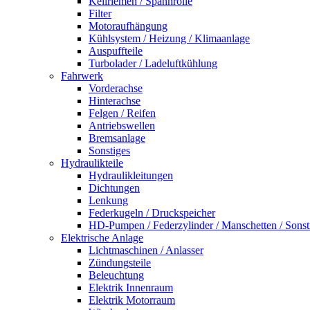
Keilriemen / Spannrolle
Filter
Motoraufhängung
Kühlsystem / Heizung / Klimaanlage
Auspuffteile
Turbolader / Ladeluftkühlung
Fahrwerk
Vorderachse
Hinterachse
Felgen / Reifen
Antriebswellen
Bremsanlage
Sonstiges
Hydraulikteile
Hydraulikleitungen
Dichtungen
Lenkung
Federkugeln / Druckspeicher
HD-Pumpen / Federzylinder / Manschetten / Sonst
Elektrische Anlage
Lichtmaschinen / Anlasser
Zündungsteile
Beleuchtung
Elektrik Innenraum
Elektrik Motorraum