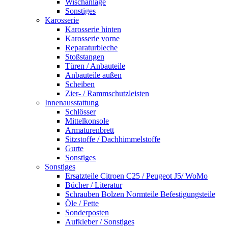
Wischanlage
Sonstiges
Karosserie
Karosserie hinten
Karosserie vorne
Reparaturbleche
Stoßstangen
Türen / Anbauteile
Anbauteile außen
Scheiben
Zier- / Rammschutzleisten
Innenausstattung
Schlösser
Mittelkonsole
Armaturenbrett
Sitzstoffe / Dachhimmelstoffe
Gurte
Sonstiges
Sonstiges
Ersatzteile Citroen C25 / Peugeot J5/ WoMo
Bücher / Literatur
Schrauben Bolzen Normteile Befestigungsteile
Öle / Fette
Sonderposten
Aufkleber / Sonstiges