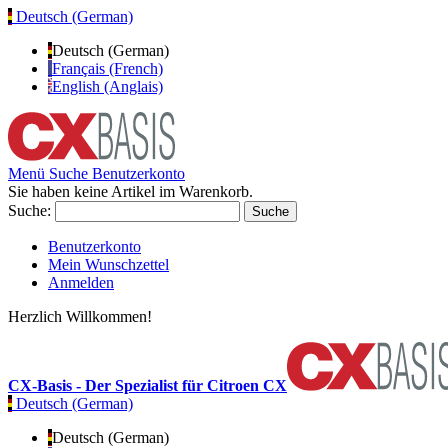
Deutsch (German)
Deutsch (German)
Français (French)
English (Anglais)
Menü
Suche
Benutzerkonto
Sie haben keine Artikel im Warenkorb.
Suche:
Suche
Benutzerkonto
Mein Wunschzettel
Anmelden
Herzlich Willkommen!
CX-Basis - Der Spezialist für Citroen CX
Deutsch (German)
Deutsch (German)