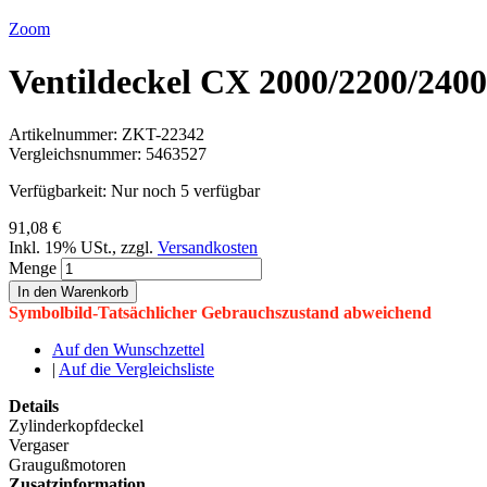
Zoom
Ventildeckel CX 2000/2200/240
Artikelnummer:
ZKT-22342
Vergleichsnummer:
5463527
Verfügbarkeit:
Nur noch 5 verfügbar
91,08 €
Inkl. 19% USt.
,
zzgl.
Versandkosten
Menge
In den Warenkorb
Symbolbild-Tatsächlicher Gebrauchszustand abweichend
Auf den Wunschzettel
|
Auf die Vergleichsliste
Details
Zylinderkopfdeckel
Vergaser
Graugußmotoren
Zusatzinformation