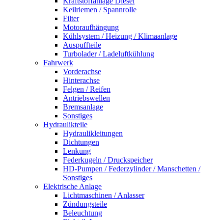
Kraftstoffanlage Diesel
Keilriemen / Spannrolle
Filter
Motoraufhängung
Kühlsystem / Heizung / Klimaanlage
Auspuffteile
Turbolader / Ladeluftkühlung
Fahrwerk
Vorderachse
Hinterachse
Felgen / Reifen
Antriebswellen
Bremsanlage
Sonstiges
Hydraulikteile
Hydraulikleitungen
Dichtungen
Lenkung
Federkugeln / Druckspeicher
HD-Pumpen / Federzylinder / Manschetten /
Sonstiges
Elektrische Anlage
Lichtmaschinen / Anlasser
Zündungsteile
Beleuchtung