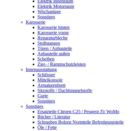
Elektrik Innenraum
Elektrik Motorraum
Wischanlage
Sonstiges
Karosserie
Karosserie hinten
Karosserie vorne
Reparaturbleche
Stoßstangen
Türen / Anbauteile
Anbauteile außen
Scheiben
Zier- / Rammschutzleisten
Innenausstattung
Schlösser
Mittelkonsole
Armaturenbrett
Sitzstoffe / Dachhimmelstoffe
Gurte
Sonstiges
Sonstiges
Ersatzteile Citroen C25 / Peugeot J5/ WoMo
Bücher / Literatur
Schrauben Bolzen Normteile Befestigungsteile
Öle / Fette