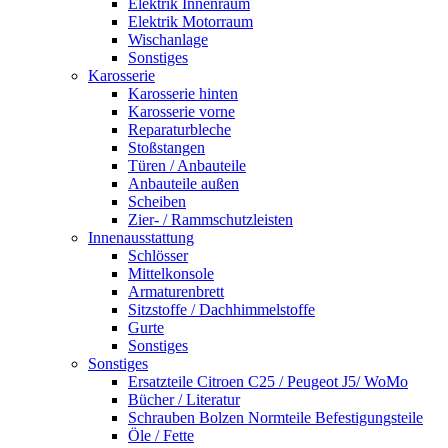
Elektrik Innenraum
Elektrik Motorraum
Wischanlage
Sonstiges
Karosserie
Karosserie hinten
Karosserie vorne
Reparaturbleche
Stoßstangen
Türen / Anbauteile
Anbauteile außen
Scheiben
Zier- / Rammschutzleisten
Innenausstattung
Schlösser
Mittelkonsole
Armaturenbrett
Sitzstoffe / Dachhimmelstoffe
Gurte
Sonstiges
Sonstiges
Ersatzteile Citroen C25 / Peugeot J5/ WoMo
Bücher / Literatur
Schrauben Bolzen Normteile Befestigungsteile
Öle / Fette