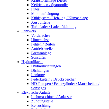
Kraftstoffanlage Diesel
Keilriemen / Spannrolle
Filter
Motoraufhängung
Kühlsystem / Heizung / Klimaanlage
Auspuffteile
Turbolader / Ladeluftkühlung
Fahrwerk
Vorderachse
Hinterachse
Felgen / Reifen
Antriebswellen
Bremsanlage
Sonstiges
Hydraulikteile
Hydraulikleitungen
Dichtungen
Lenkung
Federkugeln / Druckspeicher
HD-Pumpen / Federzylinder / Manschetten /
Sonstiges
Elektrische Anlage
Lichtmaschinen / Anlasser
Zündungsteile
Beleuchtung