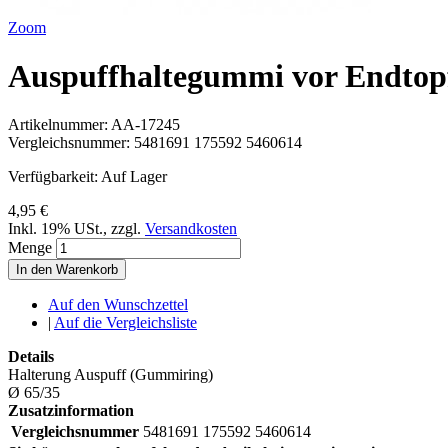
Zoom
Auspuffhaltegummi vor Endto
Artikelnummer:
AA-17245
Vergleichsnummer:
5481691 175592 5460614
Verfügbarkeit:
Auf Lager
4,95 €
Inkl. 19% USt.
,
zzgl.
Versandkosten
Menge
In den Warenkorb
Auf den Wunschzettel
|
Auf die Vergleichsliste
Details
Halterung Auspuff (Gummiring)
Ø 65/35
Zusatzinformation
Vergleichsnummer
5481691 175592 5460614