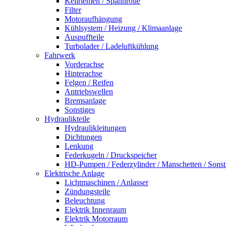
Keilriemen / Spannrolle
Filter
Motoraufhängung
Kühlsystem / Heizung / Klimaanlage
Auspuffteile
Turbolader / Ladeluftkühlung
Fahrwerk
Vorderachse
Hinterachse
Felgen / Reifen
Antriebswellen
Bremsanlage
Sonstiges
Hydraulikteile
Hydraulikleitungen
Dichtungen
Lenkung
Federkugeln / Druckspeicher
HD-Pumpen / Federzylinder / Manschetten / Sonst
Elektrische Anlage
Lichtmaschinen / Anlasser
Zündungsteile
Beleuchtung
Elektrik Innenraum
Elektrik Motorraum