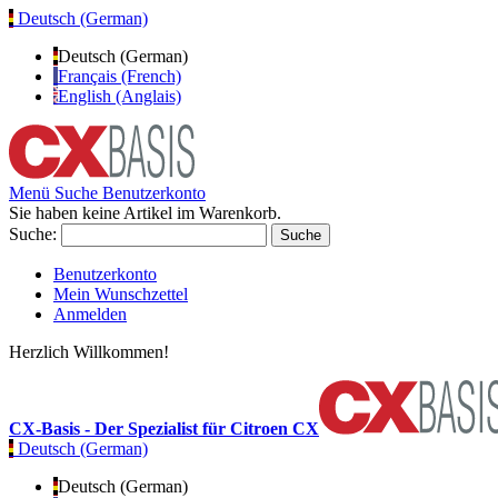
Deutsch (German)
Deutsch (German)
Français (French)
English (Anglais)
Menü
Suche
Benutzerkonto
Sie haben keine Artikel im Warenkorb.
Suche:
Suche
Benutzerkonto
Mein Wunschzettel
Anmelden
Herzlich Willkommen!
CX-Basis - Der Spezialist für Citroen CX
Deutsch (German)
Deutsch (German)