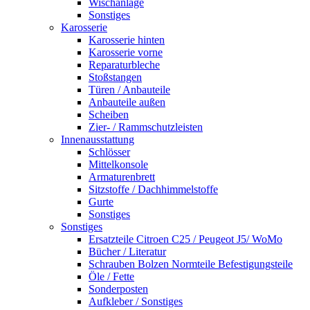
Wischanlage
Sonstiges
Karosserie
Karosserie hinten
Karosserie vorne
Reparaturbleche
Stoßstangen
Türen / Anbauteile
Anbauteile außen
Scheiben
Zier- / Rammschutzleisten
Innenausstattung
Schlösser
Mittelkonsole
Armaturenbrett
Sitzstoffe / Dachhimmelstoffe
Gurte
Sonstiges
Sonstiges
Ersatzteile Citroen C25 / Peugeot J5/ WoMo
Bücher / Literatur
Schrauben Bolzen Normteile Befestigungsteile
Öle / Fette
Sonderposten
Aufkleber / Sonstiges