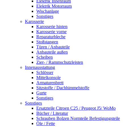
Elektrik Innenraum
Elektrik Motorraum
Wischanlage
Sonstiges
Karosserie
Karosserie hinten
Karosserie vorne
Reparaturbleche
Stoßstangen
Türen / Anbauteile
Anbauteile außen
Scheiben
Zier- / Rammschutzleisten
Innenausstattung
Schlösser
Mittelkonsole
Armaturenbrett
Sitzstoffe / Dachhimmelstoffe
Gurte
Sonstiges
Sonstiges
Ersatzteile Citroen C25 / Peugeot J5/ WoMo
Bücher / Literatur
Schrauben Bolzen Normteile Befestigungsteile
Öle / Fette