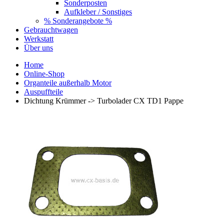
Sonderposten
Aufkleber / Sonstiges
% Sonderangebote %
Gebrauchtwagen
Werkstatt
Über uns
Home
Online-Shop
Organteile außerhalb Motor
Auspuffteile
Dichtung Krümmer -> Turbolader CX TD1 Pappe