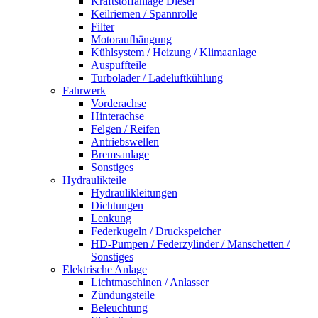
Kraftstoffanlage Diesel
Keilriemen / Spannrolle
Filter
Motoraufhängung
Kühlsystem / Heizung / Klimaanlage
Auspuffteile
Turbolader / Ladeluftkühlung
Fahrwerk
Vorderachse
Hinterachse
Felgen / Reifen
Antriebswellen
Bremsanlage
Sonstiges
Hydraulikteile
Hydraulikleitungen
Dichtungen
Lenkung
Federkugeln / Druckspeicher
HD-Pumpen / Federzylinder / Manschetten /
Sonstiges
Elektrische Anlage
Lichtmaschinen / Anlasser
Zündungsteile
Beleuchtung