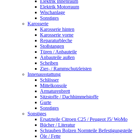
Elektrik Innenraum
Elektrik Motorraum
Wischanlage
Sonstiges
Karosserie
Karosserie hinten
Karosserie vorne
Reparaturbleche
Stoßstangen
Türen / Anbauteile
Anbauteile außen
Scheiben
Zier- / Rammschutzleisten
Innenausstattung
Schlösser
Mittelkonsole
Armaturenbrett
Sitzstoffe / Dachhimmelstoffe
Gurte
Sonstiges
Sonstiges
Ersatzteile Citroen C25 / Peugeot J5/ WoMo
Bücher / Literatur
Schrauben Bolzen Normteile Befestigungsteile
Öle / Fette