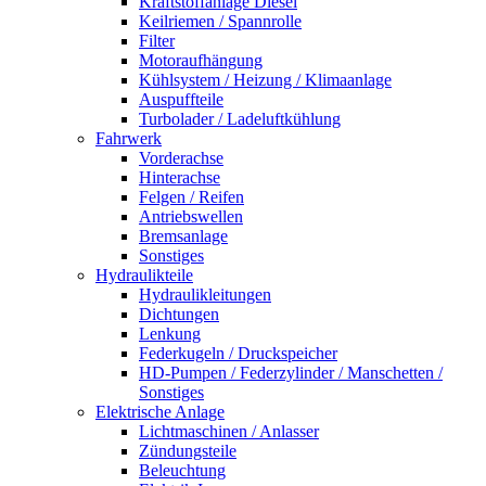
Kraftstoffanlage Diesel
Keilriemen / Spannrolle
Filter
Motoraufhängung
Kühlsystem / Heizung / Klimaanlage
Auspuffteile
Turbolader / Ladeluftkühlung
Fahrwerk
Vorderachse
Hinterachse
Felgen / Reifen
Antriebswellen
Bremsanlage
Sonstiges
Hydraulikteile
Hydraulikleitungen
Dichtungen
Lenkung
Federkugeln / Druckspeicher
HD-Pumpen / Federzylinder / Manschetten /
Sonstiges
Elektrische Anlage
Lichtmaschinen / Anlasser
Zündungsteile
Beleuchtung