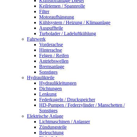
Kraftstoffanlage Diesel
Keilriemen / Spannrolle
Filter
Motoraufhängung
Kühlsystem / Heizung / Klimaanlage
Auspuffteile
Turbolader / Ladeluftkühlung
Fahrwerk
Vorderachse
Hinterachse
Felgen / Reifen
Antriebswellen
Bremsanlage
Sonstiges
Hydraulikteile
Hydraulikleitungen
Dichtungen
Lenkung
Federkugeln / Druckspeicher
HD-Pumpen / Federzylinder / Manschetten /
Sonstiges
Elektrische Anlage
Lichtmaschinen / Anlasser
Zündungsteile
Beleuchtung