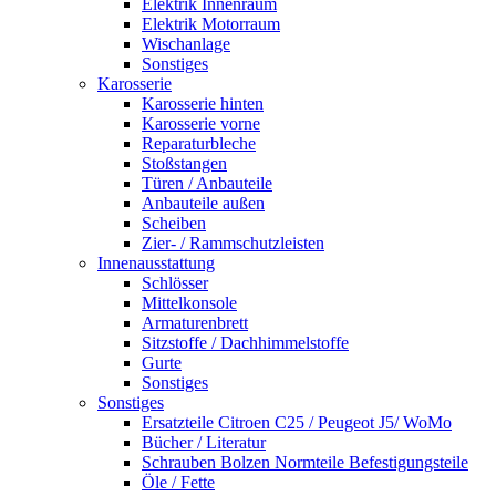
Elektrik Innenraum
Elektrik Motorraum
Wischanlage
Sonstiges
Karosserie
Karosserie hinten
Karosserie vorne
Reparaturbleche
Stoßstangen
Türen / Anbauteile
Anbauteile außen
Scheiben
Zier- / Rammschutzleisten
Innenausstattung
Schlösser
Mittelkonsole
Armaturenbrett
Sitzstoffe / Dachhimmelstoffe
Gurte
Sonstiges
Sonstiges
Ersatzteile Citroen C25 / Peugeot J5/ WoMo
Bücher / Literatur
Schrauben Bolzen Normteile Befestigungsteile
Öle / Fette