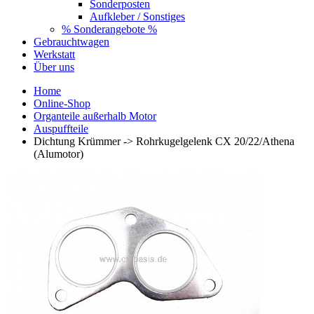
Sonderposten
Aufkleber / Sonstiges
% Sonderangebote %
Gebrauchtwagen
Werkstatt
Über uns
Home
Online-Shop
Organteile außerhalb Motor
Auspuffteile
Dichtung Krümmer -> Rohrkugelgelenk CX 20/22/Athena
(Alumotor)