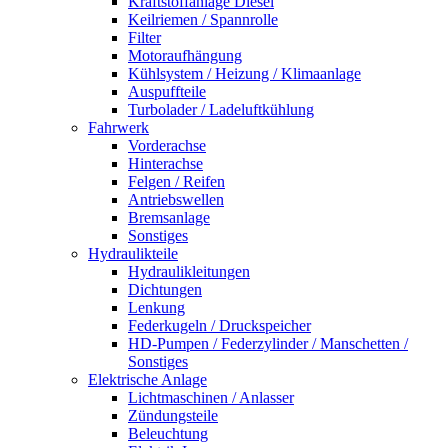
Kraftstoffanlage Diesel
Keilriemen / Spannrolle
Filter
Motoraufhängung
Kühlsystem / Heizung / Klimaanlage
Auspuffteile
Turbolader / Ladeluftkühlung
Fahrwerk
Vorderachse
Hinterachse
Felgen / Reifen
Antriebswellen
Bremsanlage
Sonstiges
Hydraulikteile
Hydraulikleitungen
Dichtungen
Lenkung
Federkugeln / Druckspeicher
HD-Pumpen / Federzylinder / Manschetten /
Sonstiges
Elektrische Anlage
Lichtmaschinen / Anlasser
Zündungsteile
Beleuchtung