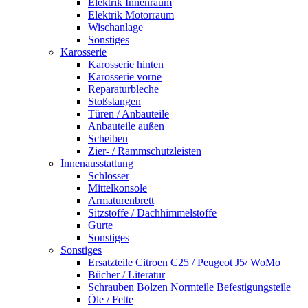
Elektrik Innenraum
Elektrik Motorraum
Wischanlage
Sonstiges
Karosserie
Karosserie hinten
Karosserie vorne
Reparaturbleche
Stoßstangen
Türen / Anbauteile
Anbauteile außen
Scheiben
Zier- / Rammschutzleisten
Innenausstattung
Schlösser
Mittelkonsole
Armaturenbrett
Sitzstoffe / Dachhimmelstoffe
Gurte
Sonstiges
Sonstiges
Ersatzteile Citroen C25 / Peugeot J5/ WoMo
Bücher / Literatur
Schrauben Bolzen Normteile Befestigungsteile
Öle / Fette